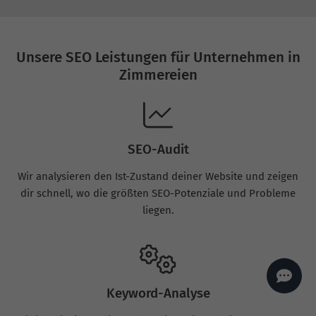
AI
Sales Manager
Hallo, willkommen bei
seoagentur.de. 👋
Unsere SEO Leistungen für Unternehmen in
Wie kann ich dir helfen?
Zimmereien
Profi-SEO startet bei uns
bereits ab 499 € pro
Monat, inkl. Content,
Backlinks, Beratung und
Performance Suite
Zugang.
Zum Angebot.
SEO-Audit
Wir analysieren den Ist-Zustand deiner Website und zeigen
dir schnell, wo die größten SEO-Potenziale und Probleme
liegen.
Keyword-Analyse