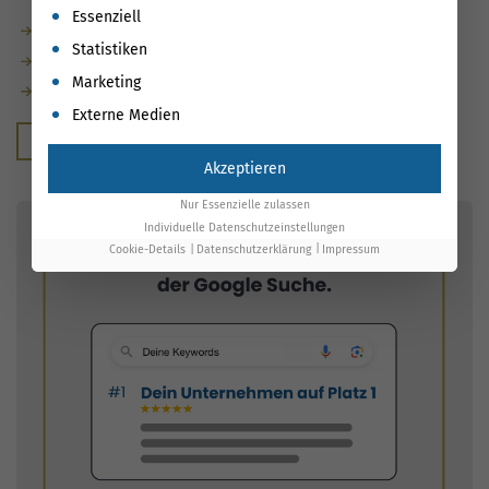
Es folgt eine Liste der Service-Gruppen, für die eine Einwil
Essenziell
Vollständig datenbasiert gesteuert
Statistiken
Rankings messbar verbessert und dokumentiert
Marketing
Maßnahmen automatisch mit Ergebnissen verknüpft
Externe Medien
Kostenloser Beratungstermin
Akzeptieren
Nur Essenzielle zulassen
Individuelle Datenschutzeinstellungen
Cookie-Details
Datenschutzerklärung
Impressum