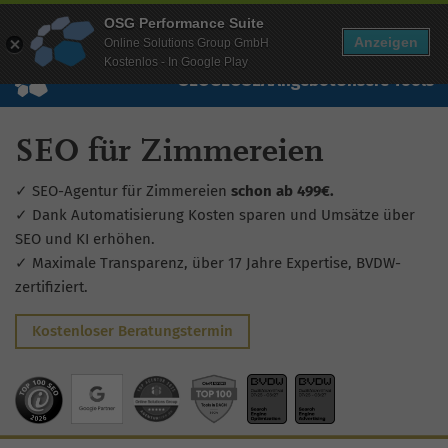
Mehr Infos zur Performance Suite
OSG Performance Suite
Wissen
Free Checks
Über uns
Login
Free Account
Anzeigen
Online Solutions Group GmbH
Kostenlos - In Google Play
SEO
GEO
SEA
Angebot
Unsere Tools
SEO für Zimmereien
✓ SEO-Agentur für Zimmereien
schon ab 499€.
✓ Dank Automatisierung Kosten sparen und Umsätze über
SEO und KI erhöhen.
✓ Maximale Transparenz, über 17 Jahre Expertise, BVDW-
zertifiziert.
Kostenloser Beratungstermin