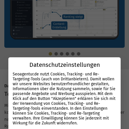
Datenschutzeinstellungen
Seoagentur.de nutzt Cookies, Tracking- und Re-
Targeting-Tools (auch von Drittanbietern). Damit wollen
wir unsere Websites benutzerfreundlicher gestalten,
Datenbasierter Erfolg mit System
Informationen über die Nutzung sammeln, sowie für Sie
Top Rankings bei Google
passende Angebote und Werbung ausspielen. Mit dem
Klick auf den Button "Akzeptieren" erklären Sie sich mit
der Verwendung von Cookies, Tracking- und Re-
Mit unserer Performance Suite arbeiten SEO-Experten auf
Targeting-Tools einverstanden. In den Einstellungen
konstant hohem Niveau und priorisieren Maßnahmen sauber
können Sie Cookies, Tracking- und Re-Targeting
verwalten. Ihre Einwilligung können Sie jederzeit mit
nach Daten. So entstehen schnelle, nachvollziehbare
Wirkung für die Zukunft widerrufen.
Ranking-Verbesserungen bei Google, auch für Zimmereien.