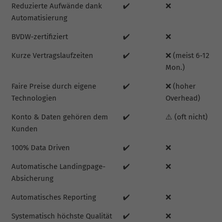
Reduzierte Aufwände dank
✔️
❌
Automatisierung
BVDW-zertifiziert
✔️
❌
Kurze Vertragslaufzeiten
✔️
❌ (meist 6-12
Mon.)
Faire Preise durch eigene
✔️
❌ (hoher
Technologien
Overhead)
Konto & Daten gehören dem
✔️
⚠️ (oft nicht)
Kunden
100% Data Driven
✔️
❌
Automatische Landingpage-
✔️
❌
Absicherung
Automatisches Reporting
✔️
❌
Systematisch höchste Qualität
✔️
❌