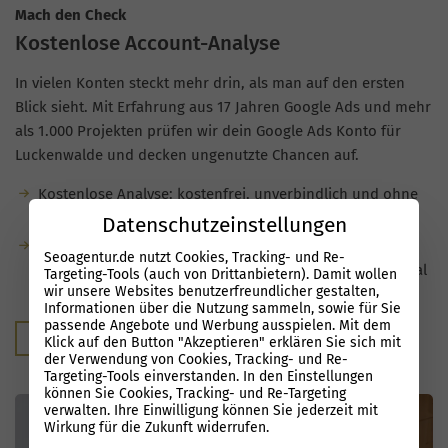
Mach den Check
Kostenlose Account-Analyse
In vielen Konten steckt mehr drin, als man auf den ersten
Blick sieht. Mit Erfahrung aus 17 Jahren Google Ads und mehr
als 1.000 Projekten prüfen wir dein Google Ads Konto für
Luckenwalde und decken ungenutzte Chancen auf.
Kostenlose Analyse: kostenfrei, unverbindlich und ohne
Verpflichtung.
Datenschutzeinstellungen
Du bekommst klare Hinweise, wo
Seoagentur.de nutzt Cookies, Tracking- und Re-
Optimierungsmöglichkeiten liegen und welches Potenzial
Targeting-Tools (auch von Drittanbietern). Damit wollen
wir unsere Websites benutzerfreundlicher gestalten,
deine Kampagnen noch haben.
Informationen über die Nutzung sammeln, sowie für Sie
passende Angebote und Werbung ausspielen. Mit dem
Kostenloser Audit
Klick auf den Button "Akzeptieren" erklären Sie sich mit
der Verwendung von Cookies, Tracking- und Re-
Targeting-Tools einverstanden. In den Einstellungen
können Sie Cookies, Tracking- und Re-Targeting
verwalten. Ihre Einwilligung können Sie jederzeit mit
Wirkung für die Zukunft widerrufen.