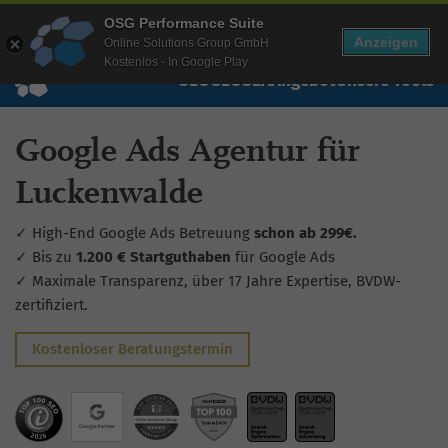
Mehr Infos zur Performance Suite
OSG Performance Suite
Wissen
Free Checks
Über uns
Login
Free Account
Anzeigen
Online Solutions Group GmbH
Kostenlos - In Google Play
SEO
GEO
SEA
Angebot
Unsere Tools
Google Ads Agentur für
Luckenwalde
✓ High-End Google Ads Betreuung
schon ab 299€.
✓ Bis zu
1.200 € Startguthaben
für Google Ads
✓ Maximale Transparenz, über 17 Jahre Expertise, BVDW-
zertifiziert.
Kostenloser Beratungstermin