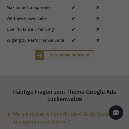
AI
Sales Manager
Maximale Transparenz
✔️
❌
Hallo, willkommen bei
Wettbewerbsvorteile
✔️
❌
seoagentur.de. 👋
Wie kann ich dir helfen?
Über 18 Jahre Erfahrung
✔️
❌
Profi-SEO startet bei uns
bereits ab 499 € pro
Zugang zu Performance Suite
✔️
❌
Monat, inkl. Content,
Backlinks, Beratung und
Performance Suite
Zugang.
Zum Angebot.
Kostenlose Beratung
Häufige Fragen zum Thema Google Ads
Luckenwalde
Warum sollten wir uns für die OSG als Google
Ads Agentur entscheiden?