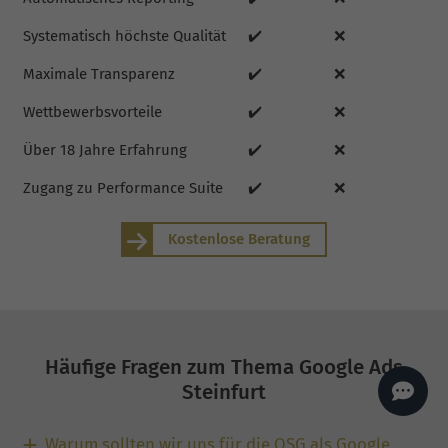
AI
Sales Manager
Systematisch höchste Qualität
✔️
❌
Hallo, willkommen bei
seoagentur.de. 👋
Maximale Transparenz
✔️
❌
Wie kann ich dir helfen?
Wettbewerbsvorteile
✔️
❌
Profi-SEO startet bei uns
bereits ab 499 € pro
Monat, inkl. Content,
Über 18 Jahre Erfahrung
✔️
❌
Backlinks, Beratung und
Performance Suite
Zugang.
Zum Angebot.
Zugang zu Performance Suite
✔️
❌
Kostenlose Beratung
Häufige Fragen zum Thema Google Ads
Steinfurt
Warum sollten wir uns für die OSG als Google