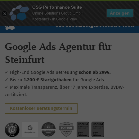
Mehr Infos zur Performance Suite
OSG Performance Suite
Wissen
Free Checks
Über uns
Login
Free Account
Anzeigen
Online Solutions Group GmbH
Kostenlos - In Google Play
SEO
GEO
SEA
Angebot
Unsere Tools
Google Ads Agentur für
Steinfurt
✓ High-End Google Ads Betreuung
schon ab 299€.
✓ Bis zu
1.200 € Startguthaben
für Google Ads
✓ Maximale Transparenz, über 17 Jahre Expertise, BVDW-
zertifiziert.
Kostenloser Beratungstermin