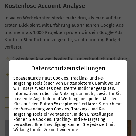
Kostenlose Account-Analyse
In vielen Werbekonten steckt mehr drin, als man auf den
ersten Blick sieht. Mit Erfahrung aus 17 Jahren Google Ads
und mehr als 1.000 Projekten prüfen wir dein Google Ads
Konto in Steinfurt und zeigen dir, wo du unnötig Budget
verlierst.
Kostenlose Analyse: kostenfrei, unverbindlich und ohne
Verpflichtung.
Datenschutzeinstellungen
Du bekommst konkrete Hinweise zu
Seoagentur.de nutzt Cookies, Tracking- und Re-
Optimierungsmöglichkeiten und erkennst, welches
Targeting-Tools (auch von Drittanbietern). Damit wollen
wir unsere Websites benutzerfreundlicher gestalten,
Potenzial in deinen Kampagnen schlummert.
Informationen über die Nutzung sammeln, sowie für Sie
passende Angebote und Werbung ausspielen. Mit dem
Kostenloser Audit
Klick auf den Button "Akzeptieren" erklären Sie sich mit
der Verwendung von Cookies, Tracking- und Re-
Targeting-Tools einverstanden. In den Einstellungen
können Sie Cookies, Tracking- und Re-Targeting
verwalten. Ihre Einwilligung können Sie jederzeit mit
Wirkung für die Zukunft widerrufen.