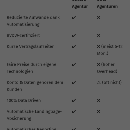
Agentur
Agenturen
Reduzierte Aufwände dank
✔️
❌
Automatisierung
BVDW-zertifiziert
✔️
❌
Kurze Vertragslaufzeiten
✔️
❌ (meist 6-12
Mon.)
Faire Preise durch eigene
✔️
❌ (hoher
Technologien
Overhead)
Konto & Daten gehören dem
✔️
⚠️ (oft nicht)
Kunden
100% Data Driven
✔️
❌
Automatische Landingpage-
✔️
❌
Absicherung
Automatisches Reporting
✔️
❌