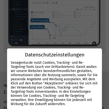
Datenschutzeinstellungen
Seoagentur.de nutzt Cookies, Tracking- und Re-
Targeting-Tools (auch von Drittanbietern). Damit wollen
wir unsere Websites benutzerfreundlicher gestalten,
Informationen über die Nutzung sammeln, sowie für Sie
passende Angebote und Werbung ausspielen. Mit dem
Klick auf den Button "Akzeptieren" erklären Sie sich mit
Optimierung für Google & KI
der Verwendung von Cookies, Tracking- und Re-
Content der performt
Targeting-Tools einverstanden. In den Einstellungen
können Sie Cookies, Tracking- und Re-Targeting
verwalten. Ihre Einwilligung können Sie jederzeit mit
Wir liefern
Content mit Substanz
statt Fülltext. Mit der
Wirkung für die Zukunft widerrufen.
Performance Suite entstehen Inhalte, die schneller in Google