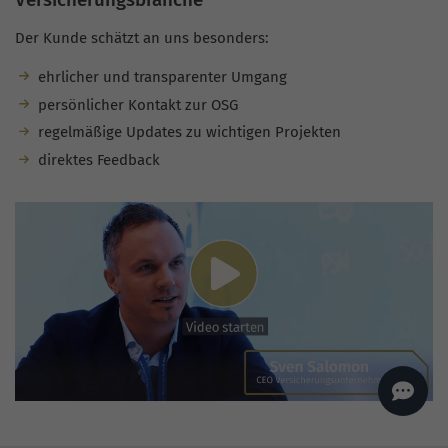
AI
Sales Manager
Der Kunde schätzt an uns besonders:
Hallo, willkommen bei
seoagentur.de. 👋
ehrlicher und transparenter Umgang
Wie kann ich dir helfen?
persönlicher Kontakt zur OSG
Profi-SEO startet bei uns
bereits ab 499 € pro
regelmäßige Updates zu wichtigen Projekten
Monat, inkl. Content,
Backlinks, Beratung und
direktes Feedback
Performance Suite
Zugang.
Zum Angebot.