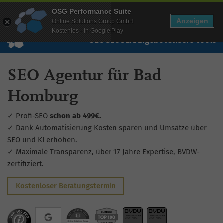
Mehr Infos zur Performance Suite
OSG Performance Suite
Wissen
Free Checks
Über uns
Login
Free Account
Anzeigen
Online Solutions Group GmbH
Kostenlos - In Google Play
SEO
GEO
SEA
Angebot
Unsere Tools
SEO Agentur für Bad
Homburg
✓ Profi-SEO
schon ab 499€.
✓ Dank Automatisierung Kosten sparen und Umsätze über
SEO und KI erhöhen.
✓ Maximale Transparenz, über 17 Jahre Expertise, BVDW-
zertifiziert.
Kostenloser Beratungstermin