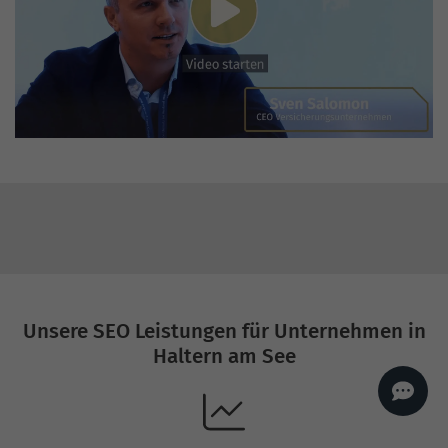
AI
Sales Manager
Hallo, willkommen bei
seoagentur.de. 👋
Wie kann ich dir helfen?
Profi-SEO startet bei uns
bereits ab 499 € pro
Monat, inkl. Content,
Backlinks, Beratung und
Performance Suite
Zugang.
Zum Angebot.
Unsere SEO Leistungen für Unternehmen in
Haltern am See