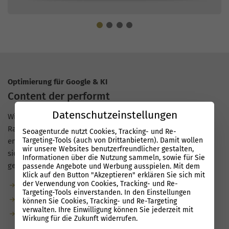
Optimierung für Google & KI
Content der performt
Datenschutzeinstellungen
Wir schreiben Inhalte, die Leser wirklich weiterbringen und
Rankings anschieben. Mit unserer Performance Suite
Seoagentur.de nutzt Cookies, Tracking- und Re-
Targeting-Tools (auch von Drittanbietern). Damit wollen
entstehen Texte, die in Google und KI-Suchen schneller
wir unsere Websites benutzerfreundlicher gestalten,
sichtbar werden, sauber strukturiert und auf Relevanz
Informationen über die Nutzung sammeln, sowie für Sie
getrimmt, auch für Unternehmen in Haltern am See.
passende Angebote und Werbung ausspielen. Mit dem
Klick auf den Button "Akzeptieren" erklären Sie sich mit
der Verwendung von Cookies, Tracking- und Re-
Garantierte Textanzahl durch unsere Redaktion
Targeting-Tools einverstanden. In den Einstellungen
Bis zu 80 % weniger Aufwand dank KI
können Sie Cookies, Tracking- und Re-Targeting
verwalten. Ihre Einwilligung können Sie jederzeit mit
KI-optimiert: natürliche Sprache, semantische Relevanz,
Wirkung für die Zukunft widerrufen.
klare Struktur