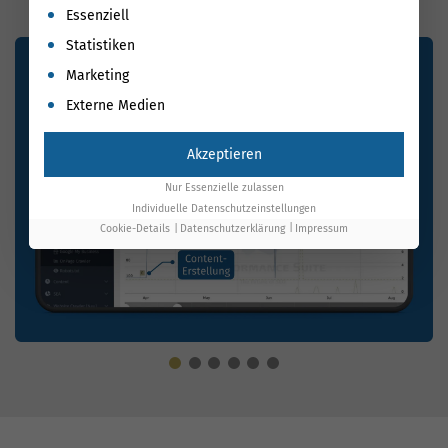
Es folgt eine Liste der Service-Gruppen, für die eine Einwil
Essenziell
Statistiken
Marketing
Externe Medien
Akzeptieren
Nur Essenzielle zulassen
Individuelle Datenschutzeinstellungen
Cookie-Details
Datenschutzerklärung
Impressum