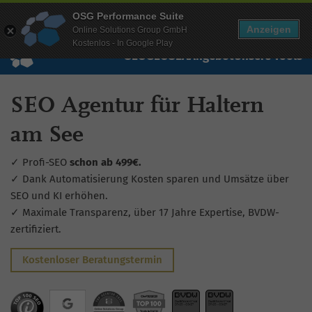
Mehr Infos zur Performance Suite
OSG Performance Suite
Wissen
Free Checks
Über uns
Login
Free Account
Anzeigen
Online Solutions Group GmbH
Kostenlos - In Google Play
SEO
GEO
SEA
Angebot
Unsere Tools
SEO Agentur für Haltern
am See
✓ Profi-SEO
schon ab 499€.
✓ Dank Automatisierung Kosten sparen und Umsätze über
SEO und KI erhöhen.
✓ Maximale Transparenz, über 17 Jahre Expertise, BVDW-
zertifiziert.
Kostenloser Beratungstermin