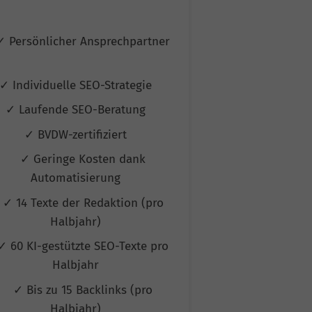
Ans
✓ Persönlicher Ansprechpartner
✓ Persönlicher
✓ Individuelle SEO-Strategie
✓ Individuelle
✓ Laufende SEO-Beratung
✓ Laufende 
✓ BVDW-zertifiziert
✓ BVDW-ze
✓ Geringe Kosten dank
✓ Geringe
Automatisierung
Automat
✓ 14 Texte der Redaktion (pro
✓ 50 Texte de
Halbjahr)
Halb
✓ 60 KI-gestützte SEO-Texte pro
✓ 60 KI-gestüt
Halbjahr
Halb
✓ Bis zu 15 Backlinks (pro
✓ Bis zu 20 
Halbjahr)
Halb