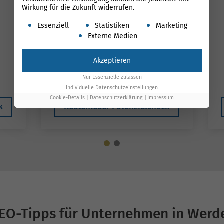
Wirkung für die Zukunft widerrufen.
Es folgt eine Liste der Service-Gruppen, für die ein
Essenziell
Statistiken
Marketing
Externe Medien
699 €*
1.100 €
Akzeptieren
*gilt bis Ende August
Nur Essenzielle zulassen
Individuelle Datenschutzeinstellungen
Cookie-Details
Datenschutzerklärung
Impressum
k
Kostenloser Potenzialcheck
EO-Tipps für Unternehmen in Werd