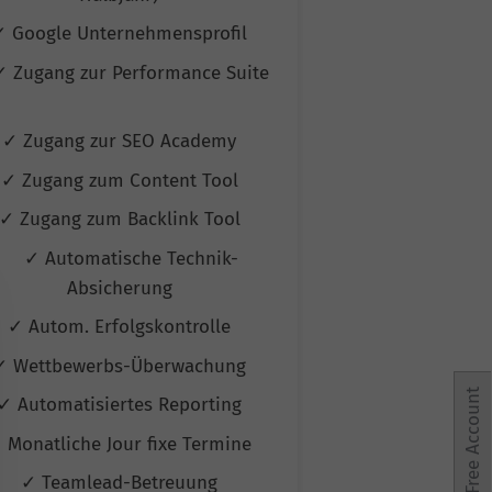
✓ Google Unternehmensprofil
✓ Google Unte
✓ Zugang zur Performance Suite
✓ Zugang zur P
✓ Zugang zur SEO Academy
✓ Zugang zur
✓ Zugang zum Content Tool
✓ Zugang zum
✓ Zugang zum Backlink Tool
✓ Zugang zum 
✓ Automatische Technik-
✓ Automati
Absicherung
Absic
✓ Autom. Erfolgskontrolle
✓ Autom. Erf
✓ Wettbewerbs-Überwachung
✓ Wettbewerb
Free Account
✓ Automatisiertes Reporting
✓ Automatisie
 Monatliche Jour fixe Termine
✓ Monatliche Jo
✓ Teamlead-Betreuung
✓ Teamlead