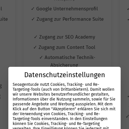
il
✓ Google Unternehmensprofil
uite
✓ Zugang zur Performance Suite
y
✓ Zugang zur SEO Academy
l
✓ Zugang zum Content Tool
✓ Automatische Technik-
Absicherung
Datenschutzeinstellungen
✓ Autom. Erfolgskontrolle
Seoagentur.de nutzt Cookies, Tracking- und Re-
ng
✓ Wettbewerbs-Überwachung
Targeting-Tools (auch von Drittanbietern). Damit wollen
wir unsere Websites benutzerfreundlicher gestalten,
g
✓ Automatisiertes Reporting
Informationen über die Nutzung sammeln, sowie für Sie
passende Angebote und Werbung ausspielen. Mit dem
✓ Quartals Jour fixe Termine
Klick auf den Button "Akzeptieren" erklären Sie sich mit
der Verwendung von Cookies, Tracking- und Re-
✓
Targeting-Tools einverstanden. In den Einstellungen
können Sie Cookies, Tracking- und Re-Targeting
verwalten. Ihre Einwilligung können Sie jederzeit mit