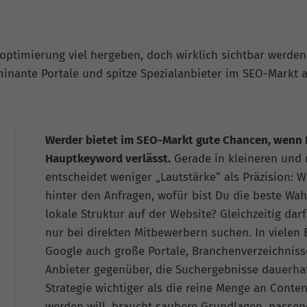
ptimierung viel hergeben, doch wirklich sichtbar werden
inante Portale und spitze Spezialanbieter im SEO-Markt 
Werder bietet im SEO-Markt gute Chancen, wenn D
Hauptkeyword verlässt.
Gerade in kleineren und 
entscheidet weniger „Lautstärke“ als Präzision: 
hinter den Anfragen, wofür bist Du die beste Wahl
lokale Struktur auf der Website? Gleichzeitig da
nur bei direkten Mitbewerbern suchen. In vielen 
Google auch große Portale, Branchenverzeichnisse
Anbieter gegenüber, die Suchergebnisse dauerhaf
Strategie wichtiger als die reine Menge an Conte
werden will, braucht saubere Grundlagen, passen