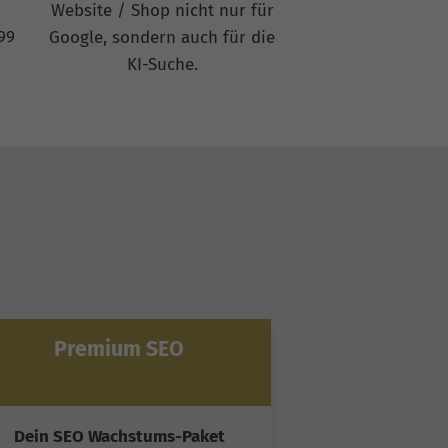
Website / Shop nicht nur für
99
Google, sondern auch für die
KI-Suche.
Premium SEO
Ultim
Dein SEO Wachstums-Paket
Spitzenleist