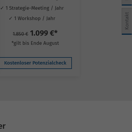
✓ 1 Strategie-Meeting / Jahr
✓ 1 Strategie-
e Einwilligung erteilt werden kann. Die erste Service-Grup
Kontakt
✓ 1 Workshop / Jahr
✓ 1 Works
1.099 €*
2
1.850 €
3.250 €
*gilt bis Ende August
*gilt bis
Kostenloser Potenzialcheck
Kostenloser 
er