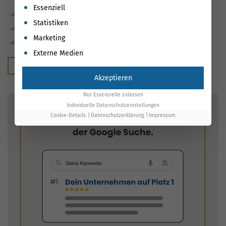
Es folgt eine Liste der Service-Gruppen, für die eine Einwil
Essenziell
Vollständig datenbasiert gesteuert
Statistiken
Rankings messbar verbessert
Marketing
Maßnahmen automatisch mit Ergebnissen verknüpft
Externe Medien
Kostenloser Beratungstermin
Akzeptieren
Nur Essenzielle zulassen
Individuelle Datenschutzeinstellungen
Cookie-Details
Datenschutzerklärung
Impressum