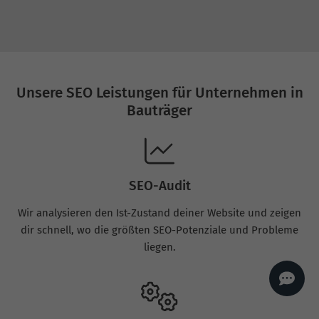
AI
Sales Manager
Hallo, willkommen bei
seoagentur.de. 👋
Wie kann ich dir helfen?
Profi-SEO startet bei uns
Unsere SEO Leistungen für Unternehmen in
bereits ab 499 € pro
Monat, inkl. Content,
Bauträger
Backlinks, Beratung und
Performance Suite
Zugang.
Zum Angebot.
SEO-Audit
Wir analysieren den Ist-Zustand deiner Website und zeigen
dir schnell, wo die größten SEO-Potenziale und Probleme
liegen.