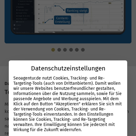
Datenschutzeinstellungen
Seoagentur.de nutzt Cookies, Tracking- und Re-
Datenbasierter Erfolg mit System
Targeting-Tools (auch von Drittanbietern). Damit wollen
wir unsere Websites benutzerfreundlicher gestalten,
Top Rankings bei Google
Informationen über die Nutzung sammeln, sowie für Sie
passende Angebote und Werbung ausspielen. Mit dem
Mit unserer Performance Suite arbeiten SEO-Experten auf
Klick auf den Button "Akzeptieren" erklären Sie sich mit
der Verwendung von Cookies, Tracking- und Re-
konstant hohem Niveau und setzen priorisierte Maßnahmen
Targeting-Tools einverstanden. In den Einstellungen
sauber nach Daten um. So entstehen schnelle,
können Sie Cookies, Tracking- und Re-Targeting
verwalten. Ihre Einwilligung können Sie jederzeit mit
nachvollziehbare Ranking-Verbesserungen bei Google in
Wirkung für die Zukunft widerrufen.
relevanten Suchanfragen, auch für Bauträger.