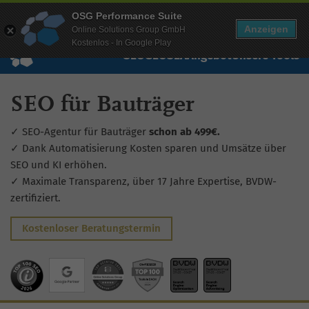
Mehr Infos zur Performance Suite
OSG Performance Suite
Wissen
Free Checks
Über uns
Login
Free Account
Anzeigen
Online Solutions Group GmbH
Kostenlos - In Google Play
SEO
GEO
SEA
Angebot
Unsere Tools
SEO für Bauträger
✓ SEO-Agentur für Bauträger
schon ab 499€.
✓ Dank Automatisierung Kosten sparen und Umsätze über
SEO und KI erhöhen.
✓ Maximale Transparenz, über 17 Jahre Expertise, BVDW-
zertifiziert.
Kostenloser Beratungstermin