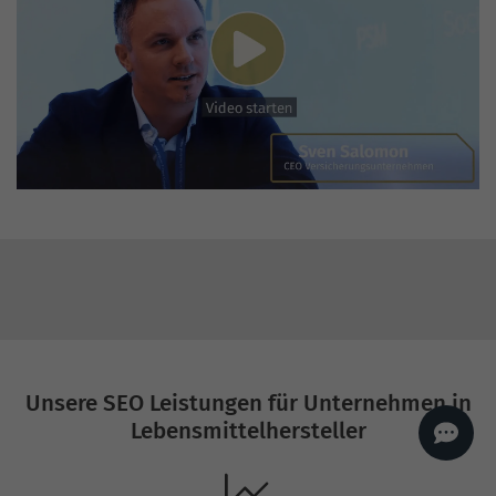
AI
Sales Manager
Hallo, willkommen bei
seoagentur.de. 👋
Wie kann ich dir helfen?
Profi-SEO startet bei uns
bereits ab 499 € pro
Monat, inkl. Content,
Backlinks, Beratung und
Performance Suite
Zugang.
Zum Angebot.
Unsere SEO Leistungen für Unternehmen in
Lebensmittelhersteller