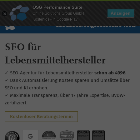
Mehr Infos zur Performance Suite
OSG Performance Suite
Wissen
Free Checks
Über uns
Login
Free Account
Anzeigen
Online Solutions Group GmbH
Kostenlos - In Google Play
SEO
GEO
SEA
Angebot
Unsere Tools
SEO für
Lebensmittelhersteller
✓ SEO-Agentur für Lebensmittelhersteller
schon ab 499€.
✓ Dank Automatisierung Kosten sparen und Umsätze über
SEO und KI erhöhen.
✓ Maximale Transparenz, über 17 Jahre Expertise, BVDW-
zertifiziert.
Kostenloser Beratungstermin