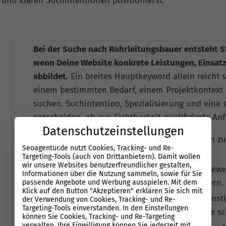
und klaren Suchintentionen positionierst.
Bei der Suche nach Rohrleitungsbauer entsteht S
wenn Deine Website konkrete Leistungen, Einsatz
abbildet.
Ein breites Hauptkeyword allein reicht s
einem bestimmten Bedarf, einem Projektkontext
suchen. Suchintention, Spezialisierung und eine 
entscheiden, ob aus Sichtbarkeit qualifizierte An
Datenschutzeinstellungen
Wichtige Chancen liegen in Leistungsseiten z
Seoagentur.de nutzt Cookies, Tracking- und Re-
Wartung.
Targeting-Tools (auch von Drittanbietern). Damit wollen
wir unsere Websites benutzerfreundlicher gestalten,
Der Wettbewerb besteht aus direkten Mitbewer
Informationen über die Nutzung sammeln, sowie für Sie
Verzeichnissen und spezialisierten Anbietern.
passende Angebote und Werbung ausspielen. Mit dem
Klick auf den Button "Akzeptieren" erklären Sie sich mit
Suchmaschinenoptimierung sollte klare Einsti
der Verwendung von Cookies, Tracking- und Re-
Targeting-Tools einverstanden. In den Einstellungen
unterschiedliche Leistungen und Standorte sc
können Sie Cookies, Tracking- und Re-Targeting
verwalten. Ihre Einwilligung können Sie jederzeit mit