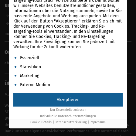
Targeting-Tools (auch von Drittanbietern). Damit wollen
Branchen
wir unsere Websites benutzerfreundlicher gestalten,
SEO für Anwälte & Kanzleien
Informationen über die Nutzung sammeln, sowie für Sie
SEO für Fitness
passende Angebote und Werbung ausspielen. Mit dem
SEO für Onlineshops
Klick auf den Button "Akzeptieren" erklären Sie sich mit
SEO für Architekten
SEO für IT Unternehmen
der Verwendung von Cookies, Tracking- und Re-
Alle Branchen
Targeting-Tools einverstanden. In den Einstellungen
SEO für Versicherungsmakler
mehr anzeigen
können Sie Cookies, Tracking- und Re-Targeting
SEO für Fotografen
verwalten. Ihre Einwilligung können Sie jederzeit mit
SEO für Kfz-Services
Wirkung für die Zukunft widerrufen.
Online Solutions Group GmbH
SEO für Reinigungsfirmen
Es folgt eine Liste der Service-Gruppen, für die eine Einwil
Essenziell
SEO für Sicherheitsdienste
c/o Unicorn | Rosenheimer Straße 116 | 81669 München
Statistiken
SEO für Umzugsunternehmen
Marketing
Über uns
Externe Medien
Mehr Sichtbarkeit. Weniger Kosten. Echte Ergebnisse.
Akzeptieren
Wenn es ums Gefundenwerden geht, sind wir deine Profis – egal ob
Nur Essenzielle zulassen
SEO, Google Ads oder KI-Suchen wie ChatGPT und Perplexity. Als
Individuelle Datenschutzeinstellungen
BVDW-zertifizierte Agentur mit über 17 Jahren Erfahrung bringen wir
Cookie-Details
Datenschutzerklärung
Impressum
dein Unternehmen genau dort nach vorne, wo deine Kunden suchen.
Dank unserer eigens entwickelten Performance Suite automatisieren