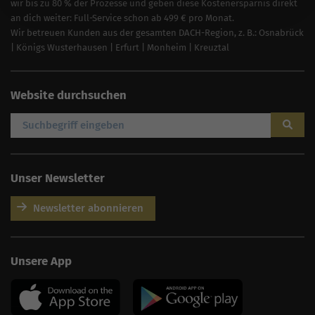
wir bis zu 80 % der Prozesse und geben diese Kostenersparnis direkt
an dich weiter: Full-Service schon ab 499 € pro Monat.
Wir betreuen Kunden aus der gesamten DACH-Region, z. B.:
Osnabrück
|
Königs Wusterhausen
|
Erfurt
|
Monheim
|
Kreuztal
Website durchsuchen
Unser Newsletter
Newsletter abonnieren
AI
Sales Manager
Unsere App
Hallo, willkommen bei
seoagentur.de. 👋
Wie kann ich dir helfen?