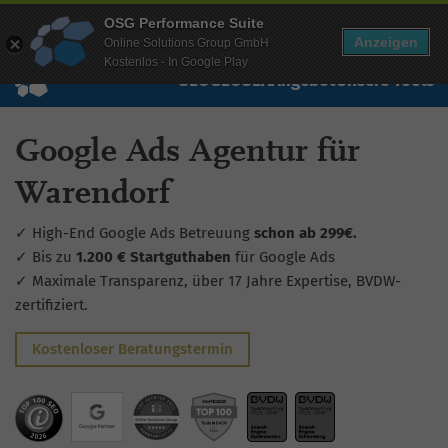
Mehr Infos zur Performance Suite
OSG Performance Suite
Wissen
Free Checks
Über uns
Login
Free Account
Anzeigen
Online Solutions Group GmbH
Kostenlos - In Google Play
SEO
GEO
SEA
Angebot
Unsere Tools
Google Ads Agentur für
Warendorf
✓ High-End Google Ads Betreuung
schon ab 299€.
✓ Bis zu
1.200 € Startguthaben
für Google Ads
✓ Maximale Transparenz, über 17 Jahre Expertise, BVDW-
zertifiziert.
Kostenloser Beratungstermin