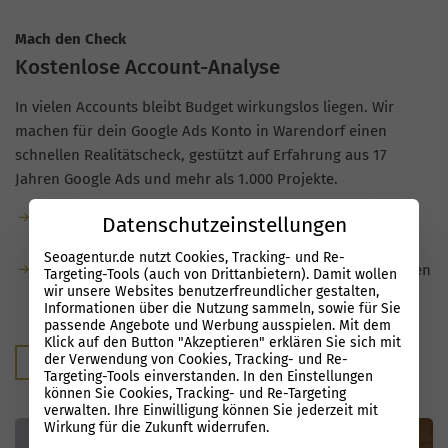
Mach den Check
Kostenlose Account-Analyse
In vielen Accounts bleibt Budget wirkungslos liegen. Wir
machen für dein Google Ads Konto in Warendorf einen
schnellen Realitätscheck, gestützt auf Erfahrung aus 17
Jahren Google Ads und mehr als 1.000 Projekte.
Kostenlose Analyse: kostenfrei, unverbindlich und ohne
Datenschutzeinstellungen
Verpflichtung.
Seoagentur.de nutzt Cookies, Tracking- und Re-
Du siehst danach klar, welche Optimierungsmöglichkeiten
Targeting-Tools (auch von Drittanbietern). Damit wollen
wir unsere Websites benutzerfreundlicher gestalten,
bestehen und welches Potenzial in deinen Kampagnen
Informationen über die Nutzung sammeln, sowie für Sie
steckt.
passende Angebote und Werbung ausspielen. Mit dem
Klick auf den Button "Akzeptieren" erklären Sie sich mit
der Verwendung von Cookies, Tracking- und Re-
Kostenloser Audit
Targeting-Tools einverstanden. In den Einstellungen
können Sie Cookies, Tracking- und Re-Targeting
verwalten. Ihre Einwilligung können Sie jederzeit mit
Wirkung für die Zukunft widerrufen.