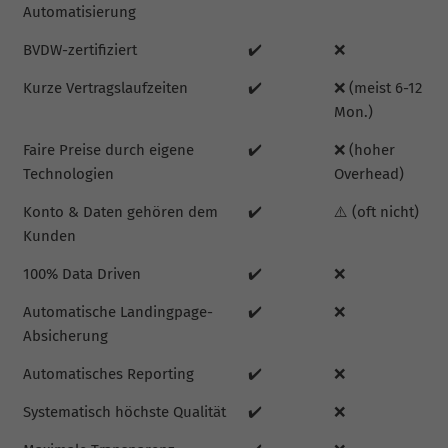
Automatisierung
BVDW-zertifiziert
✔️
❌
Kurze Vertragslaufzeiten
✔️
❌ (meist 6-12
Mon.)
Faire Preise durch eigene
✔️
❌ (hoher
Technologien
Overhead)
Konto & Daten gehören dem
✔️
⚠️ (oft nicht)
Kunden
100% Data Driven
✔️
❌
Automatische Landingpage-
✔️
❌
Absicherung
Automatisches Reporting
✔️
❌
Systematisch höchste Qualität
✔️
❌