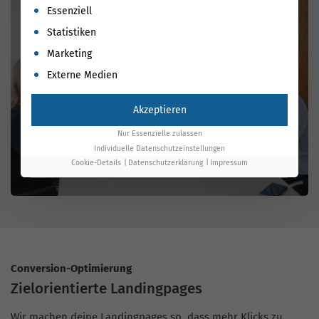
Es folgt eine Liste der Service-Gruppen, für die eine Einwil
Essenziell
Statistiken
Marketing
Externe Medien
Akzeptieren
Nur Essenzielle zulassen
Individuelle Datenschutzeinstellungen
Cookie-Details
Datenschutzerklärung
Impressum
Conversion-Optimierung
Zielorientierte Landingpages
Wir machen deine Landingpages so, dass mehr Klicks zu