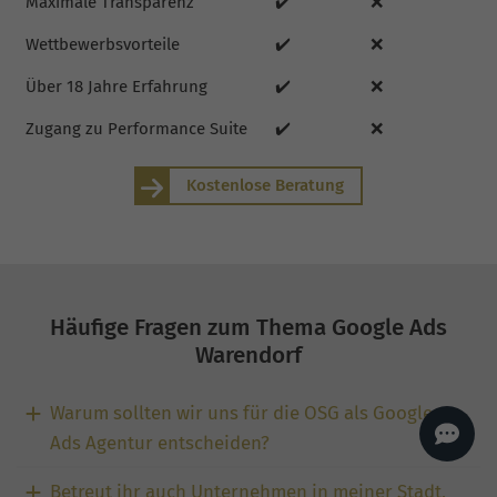
Maximale Transparenz
✔️
❌
AI
Sales Manager
Wettbewerbsvorteile
✔️
❌
Hallo, willkommen bei
seoagentur.de. 👋
Über 18 Jahre Erfahrung
✔️
❌
Wie kann ich dir helfen?
Zugang zu Performance Suite
✔️
❌
Profi-SEO startet bei uns
bereits ab 499 € pro
Monat, inkl. Content,
Backlinks, Beratung und
Performance Suite
Kostenlose Beratung
Zugang.
Zum Angebot.
Häufige Fragen zum Thema Google Ads
Warendorf
Warum sollten wir uns für die OSG als Google
Ads Agentur entscheiden?
Betreut ihr auch Unternehmen in meiner Stadt,