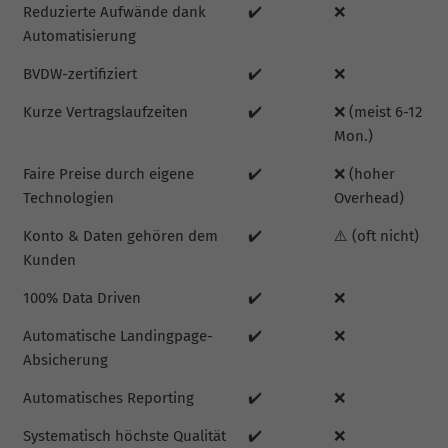
Reduzierte Aufwände dank
✔️
❌
Automatisierung
BVDW-zertifiziert
✔️
❌
Kurze Vertragslaufzeiten
✔️
❌ (meist 6-12
Mon.)
Faire Preise durch eigene
✔️
❌ (hoher
Technologien
Overhead)
Konto & Daten gehören dem
✔️
⚠️ (oft nicht)
Kunden
100% Data Driven
✔️
❌
Automatische Landingpage-
✔️
❌
Absicherung
Automatisches Reporting
✔️
❌
Systematisch höchste Qualität
✔️
❌