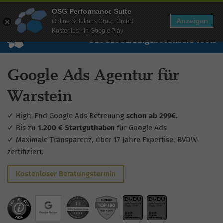
Mehr Infos zur Performance Suite
OSG Performance Suite
Wissen
Free Checks
Über uns
Login
Free Account
Anzeigen
Online Solutions Group GmbH
Kostenlos - In Google Play
SEO
GEO
SEA
Angebot
Unsere Tools
Google Ads Agentur für
Warstein
✓ High-End Google Ads Betreuung
schon ab 299€.
✓ Bis zu
1.200 € Startguthaben
für Google Ads
✓ Maximale Transparenz, über 17 Jahre Expertise, BVDW-
zertifiziert.
Kostenloser Beratungstermin