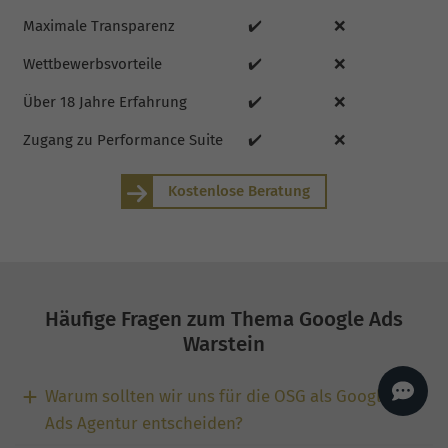
AI
Sales Manager
Maximale Transparenz
✔️
❌
Hallo, willkommen bei
Wettbewerbsvorteile
✔️
❌
seoagentur.de. 👋
Wie kann ich dir helfen?
Über 18 Jahre Erfahrung
✔️
❌
Profi-SEO startet bei uns
bereits ab 499 € pro
Zugang zu Performance Suite
✔️
❌
Monat, inkl. Content,
Backlinks, Beratung und
Performance Suite
Zugang.
Zum Angebot.
Kostenlose Beratung
Häufige Fragen zum Thema Google Ads
Warstein
Warum sollten wir uns für die OSG als Google
Ads Agentur entscheiden?