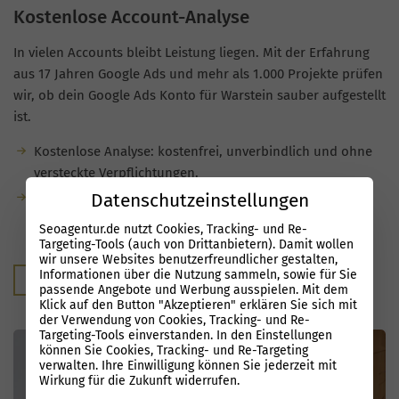
Kostenlose Account-Analyse
In vielen Accounts bleibt Leistung liegen. Mit der Erfahrung
aus 17 Jahren Google Ads und mehr als 1.000 Projekte prüfen
wir, ob dein Google Ads Konto für Warstein sauber aufgestellt
ist.
Kostenlose Analyse: kostenfrei, unverbindlich und ohne
versteckte Verpflichtungen.
Datenschutzeinstellungen
Du bekommst konkrete Hinweise, wo
Optimierungsmöglichkeiten stecken und welches
Seoagentur.de nutzt Cookies, Tracking- und Re-
Potenzial deine Kampagnen noch haben.
Targeting-Tools (auch von Drittanbietern). Damit wollen
wir unsere Websites benutzerfreundlicher gestalten,
Informationen über die Nutzung sammeln, sowie für Sie
Kostenloser Audit
passende Angebote und Werbung ausspielen. Mit dem
Klick auf den Button "Akzeptieren" erklären Sie sich mit
der Verwendung von Cookies, Tracking- und Re-
Targeting-Tools einverstanden. In den Einstellungen
können Sie Cookies, Tracking- und Re-Targeting
verwalten. Ihre Einwilligung können Sie jederzeit mit
Wirkung für die Zukunft widerrufen.