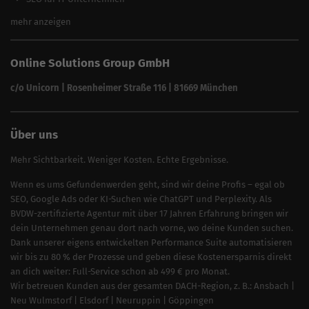
Alle Branchen
SEO für Versicherungsmakler
mehr anzeigen
SEO für Fotografen
SEO für Kfz-Services
Online Solutions Group GmbH
SEO für Reinigungsfirmen
SEO für Sicherheitsdienste
c/o Unicorn | Rosenheimer Straße 116 | 81669 München
SEO für Umzugsunternehmen
Über uns
Mehr Sichtbarkeit. Weniger Kosten. Echte Ergebnisse.
Wenn es ums Gefundenwerden geht, sind wir deine Profis – egal ob
SEO, Google Ads oder KI-Suchen wie ChatGPT und Perplexity. Als
BVDW-zertifizierte Agentur mit über 17 Jahren Erfahrung bringen wir
dein Unternehmen genau dort nach vorne, wo deine Kunden suchen.
Dank unserer eigens entwickelten Performance Suite automatisieren
wir bis zu 80 % der Prozesse und geben diese Kostenersparnis direkt
an dich weiter: Full-Service schon ab 499 € pro Monat.
Wir betreuen Kunden aus der gesamten DACH-Region, z. B.:
Ansbach
|
Neu Wulmstorf
|
Elsdorf
|
Neuruppin
|
Göppingen