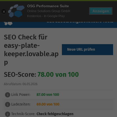
Mehr Infos zur Performance Suite
OSG Performance Suite
Wissen
Free Checks
Über uns
Login
Free Account
Anzeigen
Online Solutions Group GmbH
Kostenlos - In Google Play
SEO
GEO
SEA
Angebot
Unsere Tools
SEO Check für
easy-plate-
Neue URL prüfen
keeper.lovable.ap
p
SEO-Score:
78.00 von 100
Abrufdatum: 06.05.2026
Link Power:
87.00 von 100
i
Ladezeiten:
69.00 von 100
i
Technik-Score:
Check fehlgeschlagen
i