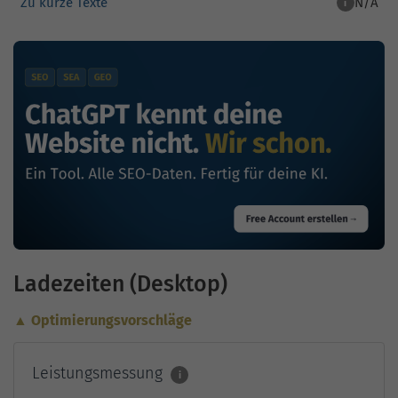
Zu kurze Texte
N/A
i
Ladezeiten (Desktop)
▲ Optimierungsvorschläge
Leistungsmessung
i