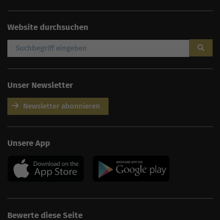
Website durchsuchen
Unser Newsletter
Newsletter abonnieren
AI
Sales Manager
Unsere App
Hallo, willkommen bei
seoagentur.de. 👋
Wie kann ich dir helfen?
Profi-SEO startet bei uns
bereits ab 499 € pro
Monat, inkl. Content,
Backlinks, Beratung und
Performance Suite
Bewerte diese Seite
Zugang.
Zum Angebot.