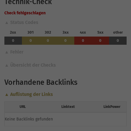
Technik-Check
Check fehlgeschlagen
▲ Status Codes
2xx
301
302
3xx
4xx
5xx
other
0
0
0
0
0
0
0
▲ Fehler
▲ Übersicht der Checks
Vorhandene Backlinks
▲ Auflistung der Links
URL
Linktext
LinkPower
Keine Backlinks gefunden