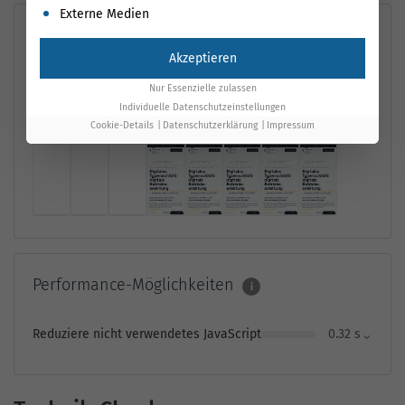
Externe Medien
Leistungsmessung
i
Akzeptieren
First Contentful Paint
4,1 s
Time to Interactive
4,4 s
Nur Essenzielle zulassen
Largest Contentful
4,4
Individuelle Datenschutzeinstellungen
Speed Index
4,8 s
Paint
s
Cookie-Details
Datenschutzerklärung
Impressum
Performance-Möglichkeiten
i
⌄
Reduziere nicht verwendetes JavaScript
0.32 s