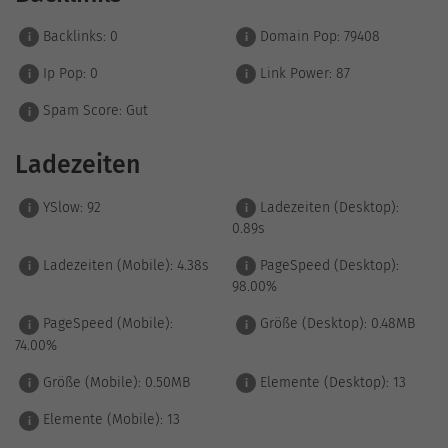
Backlinks:
0
Domain Pop:
79408
i
i
Ip Pop:
0
Link Power:
87
i
i
Spam Score:
Gut
i
Ladezeiten
YSlow:
92
Ladezeiten (Desktop):
i
i
0.89s
Ladezeiten (Mobile):
4.38s
PageSpeed (Desktop):
i
i
98.00%
PageSpeed (Mobile):
Größe (Desktop):
0.48MB
i
i
74.00%
Größe (Mobile):
0.50MB
Elemente (Desktop):
13
i
i
Elemente (Mobile):
13
i