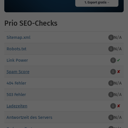
Prio SEO-Checks
Sitemap.xml
N/A
i
Robots.txt
N/A
i
Link Power
✔
i
Spam Score
✘
i
404 Fehler
N/A
i
503 Fehler
N/A
i
Ladezeiten
✘
i
Antwortzeit des Servers
N/A
i