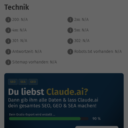
Technik
200:
N/A
2xx:
N/A
i
i
4xx:
N/A
5xx:
N/A
i
i
301:
N/A
302:
N/A
i
i
Antwortzeit:
N/A
Robots.txt vorhanden:
N/A
i
i
Sitemap vorhanden:
N/A
i