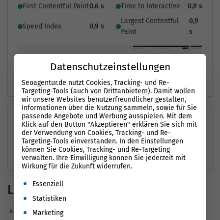
First Contentful Paint
0,6 s
Time to Interactive
0,9 s
Largest Contentful
0,9
Speed Index
0,9 s
Paint
s
Datenschutzeinstellungen
Seoagentur.de nutzt Cookies, Tracking- und Re-
Targeting-Tools (auch von Drittanbietern). Damit wollen
wir unsere Websites benutzerfreundlicher gestalten,
Informationen über die Nutzung sammeln, sowie für Sie
passende Angebote und Werbung ausspielen. Mit dem
Performance-Möglichkeiten
i
Klick auf den Button "Akzeptieren" erklären Sie sich mit
der Verwendung von Cookies, Tracking- und Re-
Targeting-Tools einverstanden. In den Einstellungen
⌄
Reduziere nicht verwendetes JavaScript
0.08 s
können Sie Cookies, Tracking- und Re-Targeting
verwalten. Ihre Einwilligung können Sie jederzeit mit
Wirkung für die Zukunft widerrufen.
Es folgt eine Liste der Service-Gruppen, für die eine Einwil
Essenziell
Ladezeiten (Mobile)
Statistiken
▲ Optimierungsvorschläge
Marketing