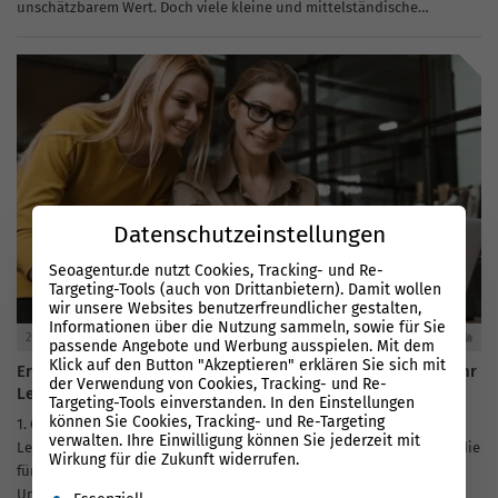
unschätzbarem Wert. Doch viele kleine und mittelständische
Unternehmen stehen vor...
Datenschutzeinstellungen
Seoagentur.de nutzt Cookies, Tracking- und Re-
Targeting-Tools (auch von Drittanbietern). Damit wollen
wir unsere Websites benutzerfreundlicher gestalten,
Informationen über die Nutzung sammeln, sowie für Sie
24.05.2026
0
passende Angebote und Werbung ausspielen. Mit dem
Klick auf den Button "Akzeptieren" erklären Sie sich mit
Erfolgreiche Lead-Generierung 2026: So generieren Sie mehr
der Verwendung von Cookies, Tracking- und Re-
Leads
Targeting-Tools einverstanden. In den Einstellungen
können Sie Cookies, Tracking- und Re-Targeting
1. Grundprinzipien effektiver Lead-GenerierungDie Generierung von
verwalten. Ihre Einwilligung können Sie jederzeit mit
Leads basiert auf fundierten Grundlagen und Schlüsselkonzepten, die
Wirkung für die Zukunft widerrufen.
für jedes Unternehmen, insbesondere für kleine und mittlere
Es folgt eine Liste der Service-Gruppen, für die eine Einwil
Unternehmen (KMU), essentiell sind. Ein tiefes Verständnis dieser