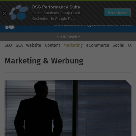
Mehr Infos zur Performance Suite
OSG Performance Suite
Wissen
Free Checks
Über uns
Login
Free Account
Anzeigen
Online Solutions Group GmbH
Kostenlos - In Google Play
SEO
GEO
SEA
Angebot
Unsere Tools
zur Webseite
SEO
SEA
Website
Content
Marketing
eCommerce
Social
Usab
Marketing & Werbung