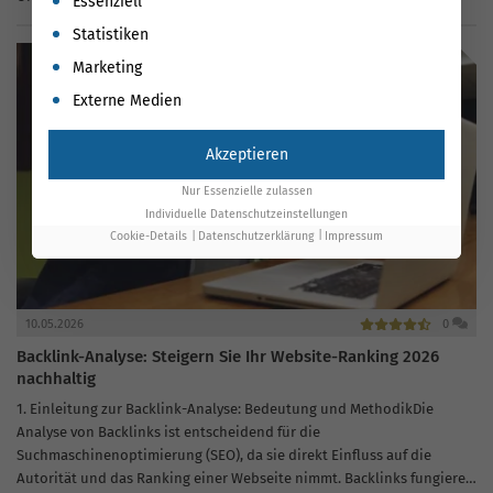
Essenziell
Prinzipien ermöglicht es KMUs, zielgerichtete Strategien zur Lead-
Statistiken
Generierung zu...
Marketing
Externe Medien
Akzeptieren
Nur Essenzielle zulassen
Individuelle Datenschutzeinstellungen
Cookie-Details
Datenschutzerklärung
Impressum
10.05.2026
0
Backlink-Analyse: Steigern Sie Ihr Website-Ranking 2026
nachhaltig
1. Einleitung zur Backlink-Analyse: Bedeutung und MethodikDie
Analyse von Backlinks ist entscheidend für die
Suchmaschinenoptimierung (SEO), da sie direkt Einfluss auf die
Autorität und das Ranking einer Webseite nimmt. Backlinks fungieren