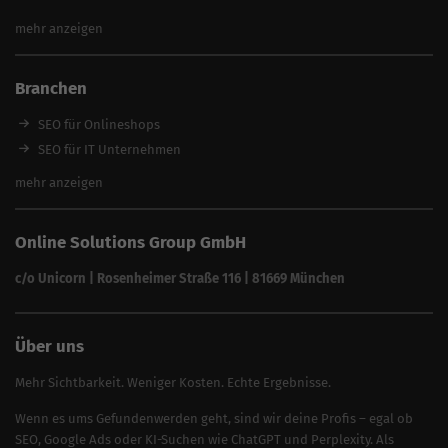
SEO Optimierung
SEO für Handwerker
mehr anzeigen
SEO Angebote
SEO für Restaurants
SEO für Immobilienmakler
Branchen
SEO für Anwälte & Kanzleien
SEO für Fitness
SEO für Onlineshops
SEO für Architekten
SEO für IT Unternehmen
Alle Branchen
SEO für Versicherungsmakler
mehr anzeigen
SEO für Fotografen
SEO für Kfz-Services
Online Solutions Group GmbH
SEO für Reinigungsfirmen
SEO für Sicherheitsdienste
c/o Unicorn | Rosenheimer Straße 116 | 81669 München
SEO für Umzugsunternehmen
Über uns
Mehr Sichtbarkeit. Weniger Kosten. Echte Ergebnisse.
Wenn es ums Gefundenwerden geht, sind wir deine Profis – egal ob
SEO, Google Ads oder KI-Suchen wie ChatGPT und Perplexity. Als