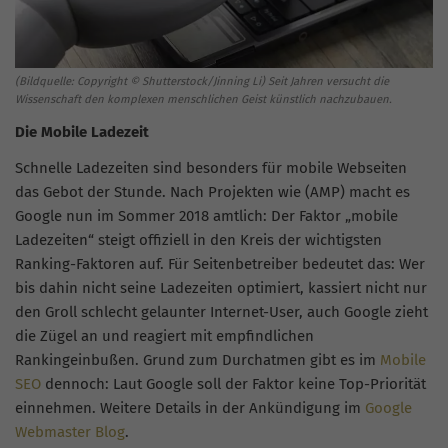
(B
ildquelle
:
Copyright © Shutterstock/Jinning Li)
Seit Jahren versucht die
Wissenschaft den komplexen menschlichen Geist künstlich nachzubauen.
Die Mobile Ladezeit
Schnelle Ladezeiten sind besonders für mobile Webseiten
das Gebot der Stunde. Nach Projekten wie (AMP) macht es
Google nun im Sommer 2018 amtlich: Der Faktor „mobile
Ladezeiten“ steigt offiziell in den Kreis der wichtigsten
Ranking-Faktoren auf. Für Seitenbetreiber bedeutet das: Wer
bis dahin nicht seine Ladezeiten optimiert, kassiert nicht nur
den Groll schlecht gelaunter Internet-User, auch Google zieht
die Zügel an und reagiert mit empfindlichen
Rankingeinbußen. Grund zum Durchatmen gibt es im
Mobile
SEO
dennoch: Laut Google soll der Faktor keine Top-Priorität
einnehmen. Weitere Details in der Ankündigung im
Google
Webmaster Blog
.