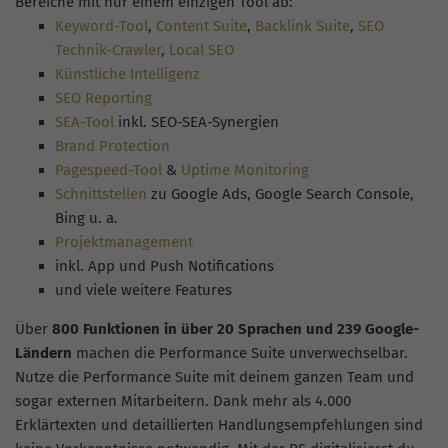
Bereiche mit nur einem einzigen Tool ab:
Keyword-Tool
,
Content Suite
,
Backlink Suite
,
SEO
Technik-Crawler
,
Local SEO
Künstliche Intelligenz
SEO Reporting
SEA-Tool
inkl. SEO-SEA-Synergien
Brand Protection
Pagespeed-Tool
&
Uptime Monitoring
Schnittstellen
zu Google Ads, Google Search Console,
Bing u. a.
Projektmanagement
inkl. App und Push Notifications
und viele weitere Features
Über
800 Funktionen in über 20 Sprachen und 239 Google-
Ländern
machen die Performance Suite unverwechselbar.
Nutze die Performance Suite mit deinem ganzen Team und
sogar externen Mitarbeitern. Dank mehr als 4.000
Erklärtexten und detaillierten Handlungsempfehlungen sind