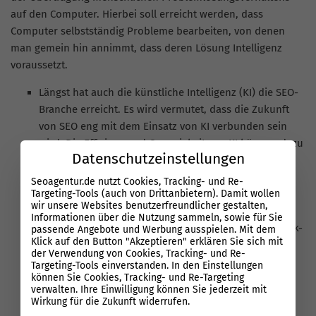
auf den Computer. Hierbei soll erreicht werden, dass
Computer selbstständig Probleme bearbeiten, von denen
man gemein hin annimmt, dass deren Lösung Intelligenz
voraussetzt.
Längst hat auch die künstliche Intelligenz (KI) die SEO-
Branche erreicht. Es wird vermutet, dass die Zukunft
von SEO eng mit dem Einsatz von KI verbunden sein
wird. Die Effizienz und Genauigkeit von KI können dazu
Datenschutzeinstellungen
beitragen, die Suchmaschinenoptimierung zu
revolutionieren.
Seoagentur.de nutzt Cookies, Tracking- und Re-
Zukünftig könnten SEO-Experten verstärkt auf KI-
Targeting-Tools (auch von Drittanbietern). Damit wollen
wir unsere Websites benutzerfreundlicher gestalten,
gestützte Tools zur Schlüsselwortforschung,
Informationen über die Nutzung sammeln, sowie für Sie
Inhaltserstellung und -optimierung sowie zur Backlink-
passende Angebote und Werbung ausspielen. Mit dem
Klick auf den Button "Akzeptieren" erklären Sie sich mit
Analyse setzen.
der Verwendung von Cookies, Tracking- und Re-
Auch die Voice Search, in Verbindung mit KI, könnte
Targeting-Tools einverstanden. In den Einstellungen
können Sie Cookies, Tracking- und Re-Targeting
einen stärkeren Einfluss auf die SEO-Strategie haben.
verwalten. Ihre Einwilligung können Sie jederzeit mit
Bei der Welt der Sprachsuche ist es wichtig, sich auf
Wirkung für die Zukunft widerrufen.
natürlichsprachige Keywords und präzise, sofortige