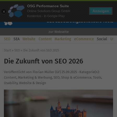
Mehr Infos zur Performance Suite
OSG Performance Suite
Wissen
Free Checks
Über uns
Login
Free Account
Anzeigen
Online Solutions Group GmbH
Kostenlos - In Google Play
SEO
GEO
SEA
Angebot
Unsere Tools
zur Webseite
SEO
SEA
Website
Content
Marketing
eCommerce
Social
Usab
Start
»
SEO
»
Die Zukunft von SEO 2025
Die Zukunft von SEO 2026
Veröffentlicht von
Florian Müller (GF)
25.09.2025
·
Kategorie(n):
Content
,
Marketing & Werbung
,
SEO
,
Shop & eCommerce
,
Tools
,
Usability
,
Website & Design