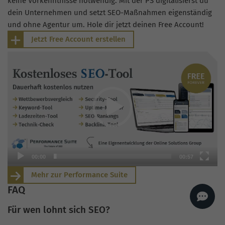
keine Vorkenntnisse notwendig. Mit der PS digitalisierst du
AI
Sales Manager
dein Unternehmen und setzt SEO-Maßnahmen eigenständig
und ohne Agentur um. Hole dir jetzt deinen Free Account!
Hallo, willkommen bei
seoagentur.de. 👋
Jetzt Free Account erstellen
Wie kann ich dir helfen?
V
Profi-SEO startet bei uns
i
bereits ab 499 € pro
Monat, inkl. Content,
Backlinks, Beratung und
d
Performance Suite
Zugang.
Zum Angebot.
e
o
-
P
l
a
00:00
00:57
y
e
Mehr zur Performance Suite
r
FAQ
Für wen lohnt sich SEO?