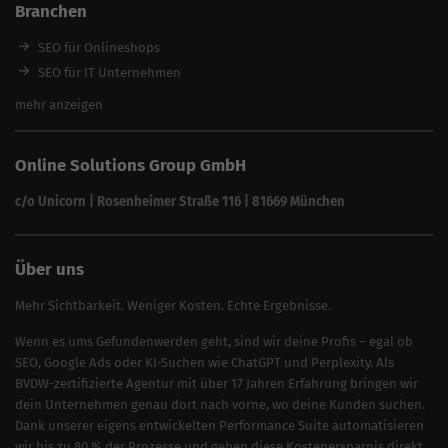
Branchen
SEO für Anwälte & Kanzleien
SEO für Fitness
SEO für Onlineshops
SEO für Architekten
SEO für IT Unternehmen
Alle Branchen
SEO für Versicherungsmakler
mehr anzeigen
SEO für Fotografen
SEO für Kfz-Services
Online Solutions Group GmbH
SEO für Reinigungsfirmen
SEO für Sicherheitsdienste
c/o Unicorn | Rosenheimer Straße 116 | 81669 München
SEO für Umzugsunternehmen
Über uns
Mehr Sichtbarkeit. Weniger Kosten. Echte Ergebnisse.
Wenn es ums Gefundenwerden geht, sind wir deine Profis – egal ob
SEO, Google Ads oder KI-Suchen wie ChatGPT und Perplexity. Als
BVDW-zertifizierte Agentur mit über 17 Jahren Erfahrung bringen wir
dein Unternehmen genau dort nach vorne, wo deine Kunden suchen.
Dank unserer eigens entwickelten Performance Suite automatisieren
wir bis zu 80 % der Prozesse und geben diese Kostenersparnis direkt