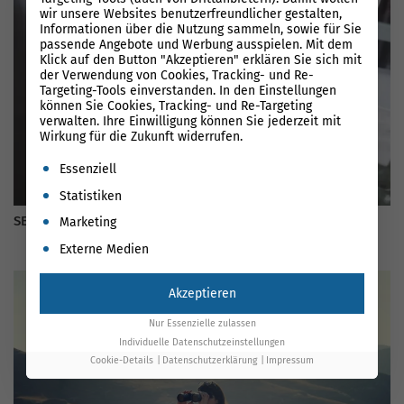
wir unsere Websites benutzerfreundlicher gestalten,
Informationen über die Nutzung sammeln, sowie für Sie
passende Angebote und Werbung ausspielen. Mit dem
Klick auf den Button "Akzeptieren" erklären Sie sich mit
der Verwendung von Cookies, Tracking- und Re-
Targeting-Tools einverstanden. In den Einstellungen
können Sie Cookies, Tracking- und Re-Targeting
verwalten. Ihre Einwilligung können Sie jederzeit mit
Wirkung für die Zukunft widerrufen.
Es folgt eine Liste der Service-Gruppen, für die eine Einwil
Essenziell
Statistiken
SEO-Analyse in 2026: So verbessern Sie Ihre Webseite
Marketing
Externe Medien
Akzeptieren
Nur Essenzielle zulassen
Individuelle Datenschutzeinstellungen
Cookie-Details
Datenschutzerklärung
Impressum