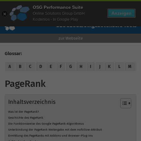
Mehr Infos zur Performance Suite
OSG Performance Suite
Wissen
Free Checks
Über uns
Login
Free Account
Anzeigen
Online Solutions Group GmbH
Kostenlos - In Google Play
SEO
GEO
SEA
Angebot
Unsere Tools
zur Webseite
Glossar:
A
B
C
D
E
F
G
H
I
J
K
L
M
PageRank
Inhaltsverzeichnis
Was ist der PageRank?
Geschichte des PageRank
Die Funktionsweise des Google PageRank-Algorithmus
Unterbindung der PageRank Weitergabe mit dem nofollow-Attribut
Ermittlung des PageRanks mit Addons und Browser-Plug-ins