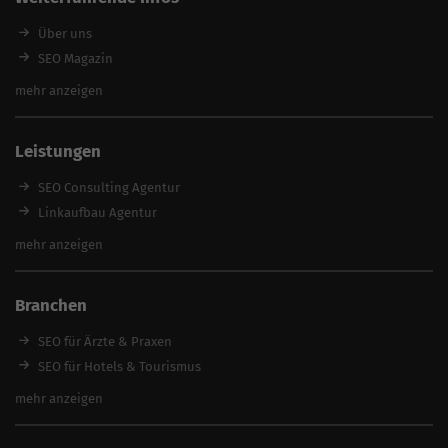
Über uns
SEO Magazin
SEO-Pakete
mehr anzeigen
Beste SEO Agentur finden
SEO mit Garantie
Leistungen
SEO günstig
SEO Experte
SEO Consulting Agentur
SEO zum Festpreis
Linkaufbau Agentur
Keyword Datenbank
Onpage-Optimierung
mehr anzeigen
feed2content.ai
Relaunch Agentur
Content Erstellung Agentur
Branchen
Content Marketing Agentur
Local SEO Agentur
SEO für Ärzte & Praxen
SEO Beratung
SEO für Hotels & Tourismus
SEO Optimierung
SEO für Handwerker
mehr anzeigen
SEO Angebote
SEO für Restaurants
SEO für Immobilienmakler