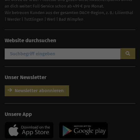
an dich weiter: Full-Service schon ab 499 € pro Monat.
Wir betreuen Kunden aus der gesamten DACH-Region, z. B.:
Lilienthal
|
Werder
|
Tuttlingen
|
Werl
| Bad Wimpfen
Website durchsuchen
Unser Newsletter
Newsletter abonnieren
AI
Sales Manager
Unsere App
Hallo, willkommen bei
seoagentur.de. 👋
Wie kann ich dir helfen?