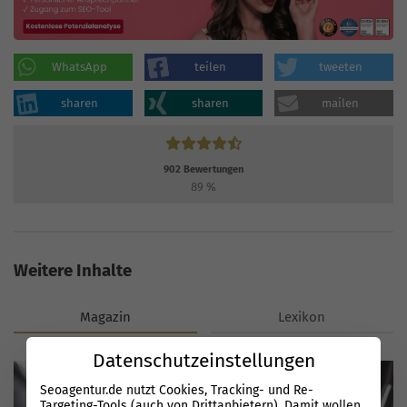
WhatsApp
teilen
tweeten
sharen
sharen
mailen
902
Bewertungen
89
%
Weitere Inhalte
Magazin
Lexikon
Datenschutzeinstellungen
Seoagentur.de nutzt Cookies, Tracking- und Re-
Targeting-Tools (auch von Drittanbietern). Damit wollen