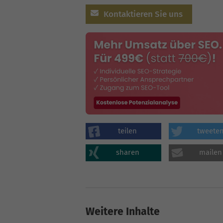
Kontaktieren Sie uns
teilen
tweete
sharen
mailen
Weitere Inhalte