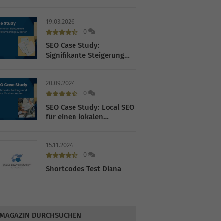
im Fahrradhandel
19.03.2026
0
SEO Case Study:
Signifikante Steigerung
der Sichtbarkeit für einen
Online-Shop für
20.09.2024
Briefumschläge und
0
Karten
SEO Case Study: Local SEO
für einen lokalen
Dienstleister
15.11.2024
0
Shortcodes Test Diana
MAGAZIN DURCHSUCHEN