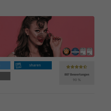
n
sharen
887
Bewertungen
90
%