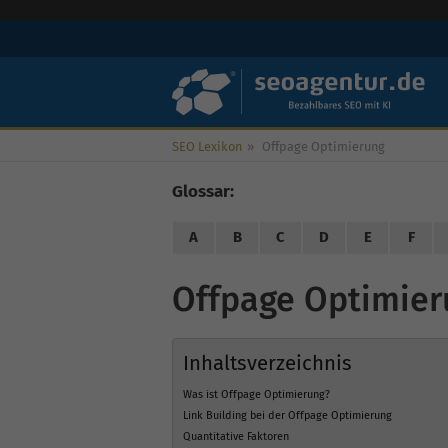
SEO Lexikon
»
Offpage Optimierung
Glossar:
A
B
C
D
E
F
Offpage Optimie
Inhaltsverzeichnis
Was ist Offpage Optimierung?
Link Building bei der Offpage Optimierung
Quantitative Faktoren