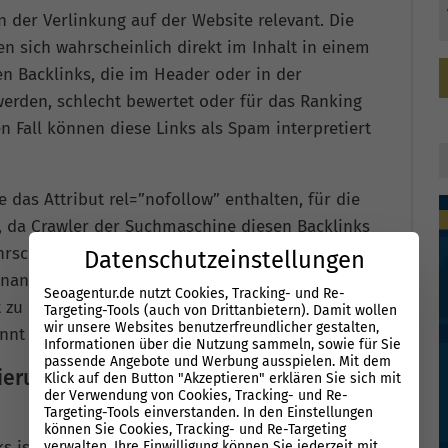
n der Verlinkung auf der Website relevant. Die
n sich wahrscheinlich direkt im Inhalt in einem
n Backlinks, die im Header oder in der
werden, schlecht bewertet oder für das Ranking
n Fall können diese Links als Spam interpretiert
e das Attribut rel=”nofollow” enthalten, für die
d, da Crawler der Suchmaschine diesen Backlinks
scheinlich auch nicht folgen. Zu schnelles
Datenschutzeinstellungen
enannten Methoden wie z.B. Linkkauf, sollte
Seoagentur.de nutzt Cookies, Tracking- und Re-
 zu einem wahrscheinlichen künstlichen Link-
Targeting-Tools (auch von Drittanbietern). Damit wollen
wir unsere Websites benutzerfreundlicher gestalten,
nnt und bestraft wird.
Informationen über die Nutzung sammeln, sowie für Sie
passende Angebote und Werbung ausspielen. Mit dem
erung für die
Klick auf den Button "Akzeptieren" erklären Sie sich mit
der Verwendung von Cookies, Tracking- und Re-
Targeting-Tools einverstanden. In den Einstellungen
können Sie Cookies, Tracking- und Re-Targeting
 ist heute zu einer sehr schwierigen Disziplin
verwalten. Ihre Einwilligung können Sie jederzeit mit