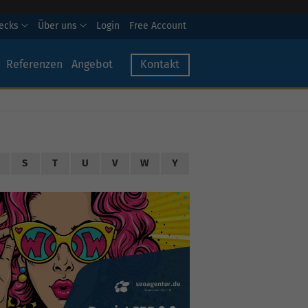
hecks
Über uns
Login
Free Account
Referenzen
Angebot
Kontakt
S
T
U
V
W
Y