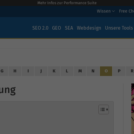
Mehr Infos zur Performance Suite
Wissen
Free C
SEO 2.0
GEO
SEA
Webdesign
Unsere Tools
G
H
I
J
K
L
M
N
O
P
R
rung