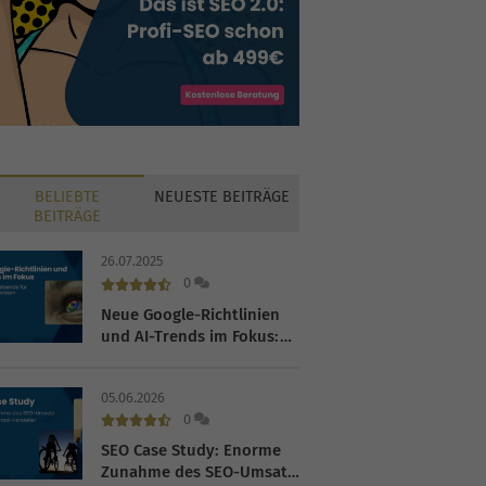
BELIEBTE
NEUESTE
BEITRÄGE
BEITRÄGE
26.07.2025
0
Neue Google-Richtlinien
und AI-Trends im Fokus:
Was Werbetreibende für
das Q4 2025 wissen
05.06.2026
müssen
0
SEO Case Study: Enorme
Zunahme des SEO-Umsatz