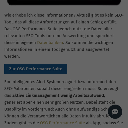
AI
Sales Manager
Wie erhebe ich diese Informationen? Aktuell gibt es kein SEO-
Hallo, willkommen bei
seoagentur.de. 👋
Tool, das all diese Anforderungen auf einen Schlag erfüllt.
Wie kann ich dir helfen?
Das OSG Performance Suite jedoch nutzt die Daten aller
Profi-SEO startet bei uns
relevanten SEO-Tools für eine Auswertung und speichert
bereits ab 499 € pro
Monat, inkl. Content,
diese in eigenen
Datenbanken
. So können die wichtigen
Backlinks, Beratung und
Performance Suite
Informationen in einem Tool genutzt und ausgewertet
Zugang.
Zum Angebot.
werden.
Zur OSG Performance Suite
Ein intelligentes Alert-System reagiert bzw. informiert den
SEO-Mitarbeiter, sobald dieser eingreifen muss. So erzeugt
das
aktive Linkmanagement wenig Arbeitsaufwand
,
generiert aber einen sehr großen Nutzen. Dabei steht die
Usability im Vordergrund: Auch ohne aufwendige Schulung
können die Verantwortlichen alle Daten intuitiv abrufen.
Zudem gibt es die
OSG Performance Suite
als App, sodass Sie