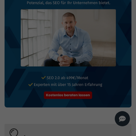
AI
Sales Manager
Hallo, willkommen bei
seoagentur.de. 👋
Wie kann ich dir helfen?
Profi-SEO startet bei uns
bereits ab 499 € pro
Monat, inkl. Content,
Backlinks, Beratung und
Performance Suite
Zugang.
Zum Angebot.