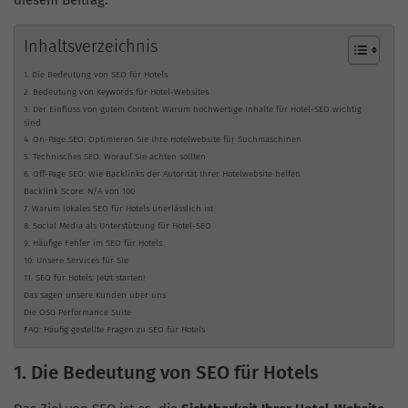
diesem Beitrag.
Inhaltsverzeichnis
1. Die Bedeutung von SEO für Hotels
2. Bedeutung von Keywords für Hotel-Websites
3. Der Einfluss von gutem Content: Warum hochwertige Inhalte für Hotel-SEO wichtig
sind
4. On-Page SEO: Optimieren Sie Ihre Hotelwebsite für Suchmaschinen
5. Technisches SEO: Worauf Sie achten sollten
6. Off-Page SEO: Wie Backlinks der Autorität Ihrer Hotelwebsite helfen
Backlink Score: N/A von 100
7. Warum lokales SEO für Hotels unerlässlich ist
8. Social Media als Unterstützung für Hotel-SEO
9. Häufige Fehler im SEO für Hotels
10. Unsere Services für Sie
11. SEO für Hotels: Jetzt starten!
Das sagen unsere Kunden über uns
Die OSG Performance Suite
FAQ: Häufig gestellte Fragen zu SEO für Hotels
1. Die Bedeutung von SEO für Hotels