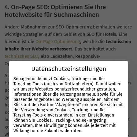
4. On-Page SEO: Optimieren Sie Ihre
Hotelwebsite für Suchmaschinen
Andere Maßnahmen zur SEO-Optimierung beinhalten weitere
wichtige Strategien auf dem Gebiet von SEO für Hotels. Eine
hiervon ist die
On-Page Optimierung
, welche die
technischen
Inhalte Ihrer Website verbessert
. Das beinhaltet auch
technisches SEO
, also Ladezeiten, Responsive-
Optimierungen, Sicherheitsprüfungen und vieles mehr.
Datenschutzeinstellungen
Als konkretes Beispiel: Besonders bei Unternehmen in der
Seoagentur.de nutzt Cookies, Tracking- und Re-
Hotellerie ist es wichtig,
hochwertige
Bilder
zu benutzen,
um
Targeting-Tools (auch von Drittanbietern). Damit wollen
wir unsere Websites benutzerfreundlicher gestalten,
potenzielle Gäste zu überzeugen und Buchungen zu
Informationen über die Nutzung sammeln, sowie für Sie
generieren. Mit Hilfe der Bilder können Kunden Ihr Hotel
passende Angebote und Werbung ausspielen. Mit dem
besser einschätzen und sehen, ob ihnen die Optik und der
Klick auf den Button "Akzeptieren" erklären Sie sich mit
der Verwendung von Cookies, Tracking- und Re-
Komfort zu sagt. Nur ein Text über Ihr Hotel, in dem Sie
Targeting-Tools einverstanden. In den Einstellungen
auflisten, was für Leistungen Sie anbieten, kann noch so gut
können Sie Cookies, Tracking- und Re-Targeting
verwalten. Ihre Einwilligung können Sie jederzeit mit
geschrieben und aufgebaut sein; wenn es keine Bilder gibt,
Wirkung für die Zukunft widerrufen.
wird es höchstwahrscheinlich nicht zu Buchungen kommen.