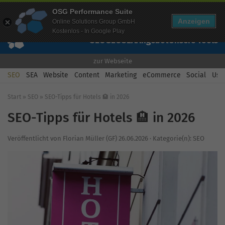
Mehr Infos zur Performance Suite
OSG Performance Suite
Wissen
Free Checks
Über uns
Login
Free Account
Anzeigen
Online Solutions Group GmbH
Kostenlos - In Google Play
SEO
GEO
SEA
Angebot
Unsere Tools
zur Webseite
SEO
SEA
Website
Content
Marketing
eCommerce
Social
Usab
Start
»
SEO
»
SEO-Tipps für Hotels 🏨 in 2026
SEO-Tipps für Hotels 🏨 in 2026
Veröffentlicht von
Florian Müller (GF)
26.06.2026
·
Kategorie(n):
SEO