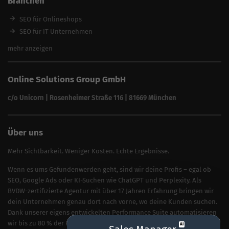
Branchen
SEO für Anwälte & Kanzleien
SEO für Fitness
SEO für Onlineshops
SEO für Architekten
SEO für IT Unternehmen
Alle Branchen
SEO für Versicherungsmakler
mehr anzeigen
SEO für Fotografen
SEO für Kfz-Services
Online Solutions Group GmbH
SEO für Reinigungsfirmen
SEO für Sicherheitsdienste
c/o Unicorn | Rosenheimer Straße 116 | 81669 München
SEO für Umzugsunternehmen
Über uns
Mehr Sichtbarkeit. Weniger Kosten. Echte Ergebnisse.
Wenn es ums Gefundenwerden geht, sind wir deine Profis – egal ob
SEO, Google Ads oder KI-Suchen wie ChatGPT und Perplexity. Als
BVDW-zertifizierte Agentur mit über 17 Jahren Erfahrung bringen wir
dein Unternehmen genau dort nach vorne, wo deine Kunden suchen.
Dank unserer eigens entwickelten Performance Suite automatisieren
wir bis zu 80 % der Prozesse und geben diese Kostenersparnis direkt
AI