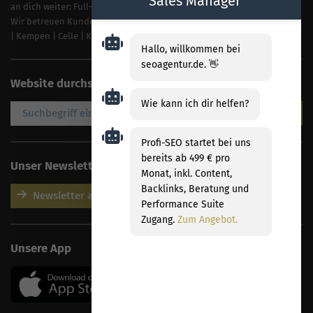
Sales Manager
an dich weiter: Full-Service schon ab 499 € pro Monat.
Wir betreuen Kunden aus der gesamten DACH-Region, z. B.:
Naumburg
|
Kempen
|
Celle
|
Korbach
|
Straubing
Hallo, willkommen bei
seoagentur.de. 👋
Website durchsuchen
Wie kann ich dir helfen?
Profi-SEO startet bei uns
bereits ab 499 € pro
Unser Newsletter
Monat, inkl. Content,
Backlinks, Beratung und
Newsletter abonnieren
Performance Suite
Zugang.
Zum Angebot.
Unsere App