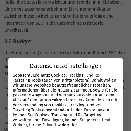
Rolle, die Strategien entwickeln und Trends im Blick haben.
Eine enge Zusammenarbeit und klare Kommunikation
zwischen diesen Abteilungen sind für eine erfolgreiche
Integration von SEO in die Unternehmensstrategie
unerlässlich.
3.2 Budget
Die Budgetierung ist ein kritischer Faktor im Bereich SEO. Ein
Unternehmen muss sicherstellen, dass
ausreichend
Datenschutzeinstellungen
finanzielle Mittel
bereitgestellt werden, um effektive SEO-
Strategien umzusetzen. Ein zu knapp bemessenes Budget
Seoagentur.de nutzt Cookies, Tracking- und Re-
Targeting-Tools (auch von Drittanbietern). Damit wollen
kann schnell seine Wirkung verlieren, insbesondere in einem
wir unsere Websites benutzerfreundlicher gestalten,
hart umkämpften Markt, wo der Wettbewerb deutlich höhere
Informationen über die Nutzung sammeln, sowie für Sie
Investitionen in SEO tätigt. In solchen Szenarien können
passende Angebote und Werbung ausspielen. Mit dem
Klick auf den Button "Akzeptieren" erklären Sie sich mit
selbst gut geplante SEO-Maßnahmen ohne ausreichende
der Verwendung von Cookies, Tracking- und Re-
Finanzierung wirkungslos bleiben. Besonders frustrierend
Targeting-Tools einverstanden. In den Einstellungen
können Sie Cookies, Tracking- und Re-Targeting
kann es sein, wenn trotz der Bemühungen nur das
verwalten. Ihre Einwilligung können Sie jederzeit mit
bestehende Niveau gehalten wird, ohne signifikante
Wirkung für die Zukunft widerrufen.
Verbesserungen im Ranking oder bei der Sichtbarkeit zu