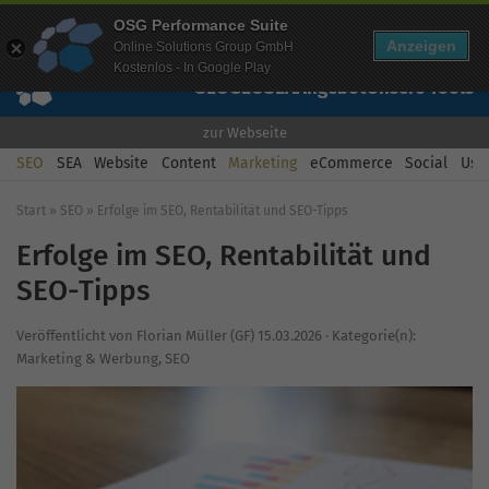
Mehr Infos zur Performance Suite
OSG Performance Suite
Wissen
Free Checks
Über uns
Login
Free Account
Anzeigen
Online Solutions Group GmbH
Kostenlos - In Google Play
SEO
GEO
SEA
Angebot
Unsere Tools
zur Webseite
SEO
SEA
Website
Content
Marketing
eCommerce
Social
Usab
Start
»
SEO
»
Erfolge im SEO, Rentabilität und SEO-Tipps
Erfolge im SEO, Rentabilität und
SEO-Tipps
Veröffentlicht von
Florian Müller (GF)
15.03.2026
·
Kategorie(n):
Marketing & Werbung
,
SEO