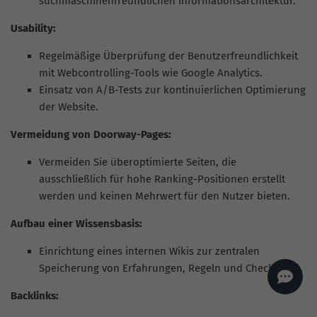
suchmaschinenfreundlichen Informationsarchitektur.
AI
Sales Manager
Usability:
Hallo, willkommen bei
seoagentur.de. 👋
Regelmäßige Überprüfung der Benutzerfreundlichkeit
Wie kann ich dir helfen?
mit Webcontrolling-Tools wie Google Analytics.
Profi-SEO startet bei uns
Einsatz von A/B-Tests zur kontinuierlichen Optimierung
bereits ab 499 € pro
Monat, inkl. Content,
der Website.
Backlinks, Beratung und
Performance Suite
Zugang.
Zum Angebot.
Vermeidung von Doorway-Pages:
Vermeiden Sie überoptimierte Seiten, die
ausschließlich für hohe Ranking-Positionen erstellt
werden und keinen Mehrwert für den Nutzer bieten.
Aufbau einer Wissensbasis:
Einrichtung eines internen Wikis zur zentralen
Speicherung von Erfahrungen, Regeln und Checklisten.
Backlinks: