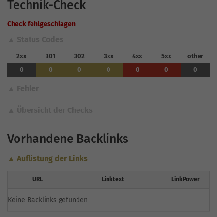
Technik-Check
Check fehlgeschlagen
▲ Status Codes
2xx
301
302
3xx
4xx
5xx
other
0
0
0
0
0
0
0
▲ Fehler
▲ Übersicht der Checks
Vorhandene Backlinks
▲ Auflistung der Links
URL
Linktext
LinkPower
Keine Backlinks gefunden