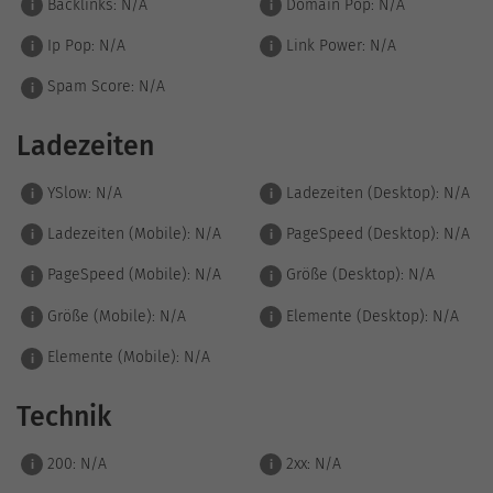
Backlinks:
N/A
Domain Pop:
N/A
i
i
Ip Pop:
N/A
Link Power:
N/A
i
i
Spam Score:
N/A
i
Ladezeiten
YSlow:
N/A
Ladezeiten (Desktop):
N/A
i
i
Ladezeiten (Mobile):
N/A
PageSpeed (Desktop):
N/A
i
i
PageSpeed (Mobile):
N/A
Größe (Desktop):
N/A
i
i
Größe (Mobile):
N/A
Elemente (Desktop):
N/A
i
i
Elemente (Mobile):
N/A
i
Technik
200:
N/A
2xx:
N/A
i
i