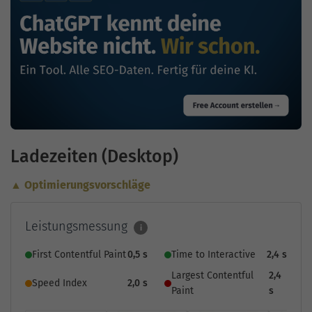
Ladezeiten (Desktop)
▲ Optimierungsvorschläge
Leistungsmessung
i
First Contentful Paint
0,5 s
Time to Interactive
2,4 s
Largest Contentful
2,4
Speed Index
2,0 s
Paint
s