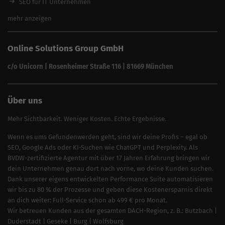
SEO für IT Unternehmen
Alle Branchen
SEO für Versicherungsmakler
mehr anzeigen
SEO für Fotografen
SEO für Kfz-Services
Online Solutions Group GmbH
SEO für Reinigungsfirmen
SEO für Sicherheitsdienste
c/o Unicorn | Rosenheimer Straße 116 | 81669 München
SEO für Umzugsunternehmen
Über uns
Mehr Sichtbarkeit. Weniger Kosten. Echte Ergebnisse.
Wenn es ums Gefundenwerden geht, sind wir deine Profis – egal ob
SEO, Google Ads oder KI-Suchen wie ChatGPT und Perplexity. Als
BVDW-zertifizierte Agentur mit über 17 Jahren Erfahrung bringen wir
dein Unternehmen genau dort nach vorne, wo deine Kunden suchen.
Dank unserer eigens entwickelten Performance Suite automatisieren
wir bis zu 80 % der Prozesse und geben diese Kostenersparnis direkt
an dich weiter: Full-Service schon ab 499 € pro Monat.
Wir betreuen Kunden aus der gesamten DACH-Region, z. B.:
Butzbach
|
Duderstadt
|
Geseke
|
Burg
|
Wolfsburg