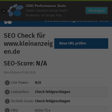
Mehr Infos zur Performance Suite
OSG Performance Suite
Wissen
Free Checks
Über uns
Login
Free Account
Anzeigen
Online Solutions Group GmbH
Kostenlos - In Google Play
SEO
GEO
SEA
Angebot
Unsere Tools
SEO Check für
www.kleinanzeig
Neue URL prüfen
en.de
SEO-Score:
N/A
Abrufdatum: 01.06.2026
Link Power:
N/A
i
Ladezeiten:
Check fehlgeschlagen
i
Technik-Score:
Check fehlgeschlagen
i
CMS:
Astro 7.1.4
i