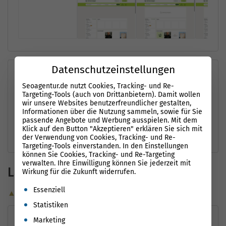
Datenschutzeinstellungen
Performance-Möglichkeiten
i
Seoagentur.de nutzt Cookies, Tracking- und Re-
Targeting-Tools (auch von Drittanbietern). Damit wollen
wir unsere Websites benutzerfreundlicher gestalten,
⌄
Reduziere nicht verwendetes JavaScript
0.31 s
Informationen über die Nutzung sammeln, sowie für Sie
passende Angebote und Werbung ausspielen. Mit dem
Klick auf den Button "Akzeptieren" erklären Sie sich mit
⌄
Reduziere nicht verwendete CSS
0.12 s
der Verwendung von Cookies, Tracking- und Re-
Targeting-Tools einverstanden. In den Einstellungen
können Sie Cookies, Tracking- und Re-Targeting
verwalten. Ihre Einwilligung können Sie jederzeit mit
Ladezeiten (Mobile)
Wirkung für die Zukunft widerrufen.
Es folgt eine Liste der Service-Gruppen, für die eine Einwil
Essenziell
▲ Optimierungsvorschläge
Statistiken
Marketing
Leistungsmessung
i