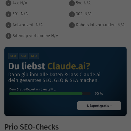
4xx:
N/A
5xx:
N/A
i
i
301:
N/A
302:
N/A
i
i
Antwortzeit:
N/A
Robots.txt vorhanden:
N/A
i
i
Sitemap vorhanden:
N/A
i
Prio SEO-Checks