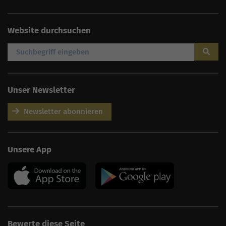
Website durchsuchen
Unser Newsletter
Newsletter abonnieren
AI
Sales Manager
Unsere App
Hallo, willkommen bei
seoagentur.de. 👋
Wie kann ich dir helfen?
Profi-SEO startet bei uns
bereits ab 499 € pro
Monat, inkl. Content,
Backlinks, Beratung und
Performance Suite
Bewerte diese Seite
Zugang.
Zum Angebot.