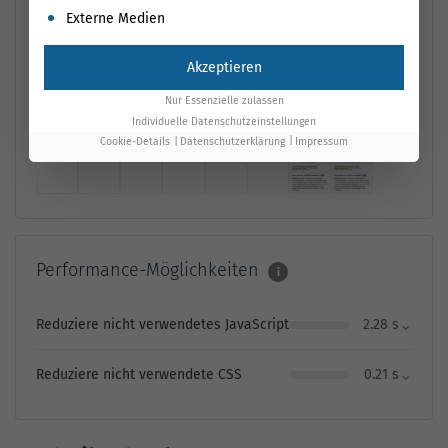
Externe Medien
First Contentful Paint
2,8 s
Time to Interactive
11,4 s
Largest Contentful
11,3
Akzeptieren
Speed Index
5,6 s
Paint
s
Nur Essenzielle zulassen
Individuelle Datenschutzeinstellungen
Cookie-Details
Datenschutzerklärung
Impressum
Performance-Möglichkeiten
i
⌄
Reduziere nicht verwendetes JavaScript
2.28 s
⌄
Reduziere nicht verwendete CSS
0.21 s