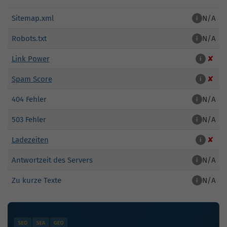
Sitemap.xml
N/A
i
Robots.txt
N/A
i
Link Power
✘
i
Spam Score
✘
i
404 Fehler
N/A
i
503 Fehler
N/A
i
Ladezeiten
✘
i
Antwortzeit des Servers
N/A
i
Zu kurze Texte
N/A
i