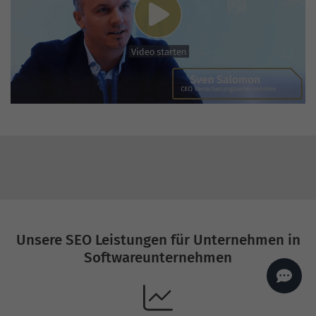
AI
Sales Manager
Hallo, willkommen bei
seoagentur.de. 👋
Wie kann ich dir helfen?
Profi-SEO startet bei uns
bereits ab 499 € pro
Monat, inkl. Content,
Backlinks, Beratung und
Performance Suite
Zugang.
Zum Angebot.
Unsere SEO Leistungen für Unternehmen in
Softwareunternehmen