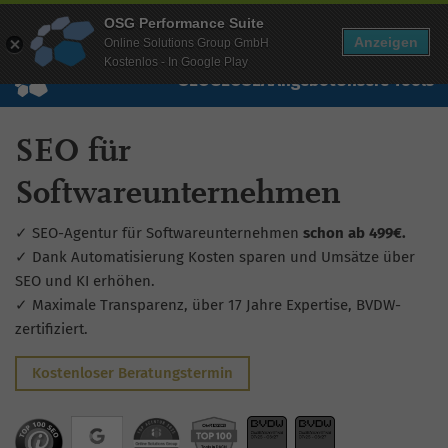
Mehr Infos zur Performance Suite
OSG Performance Suite
Wissen
Free Checks
Über uns
Login
Free Account
Anzeigen
Online Solutions Group GmbH
Kostenlos - In Google Play
SEO
GEO
SEA
Angebot
Unsere Tools
SEO für
Softwareunternehmen
✓ SEO-Agentur für Softwareunternehmen
schon ab 499€.
✓ Dank Automatisierung Kosten sparen und Umsätze über
SEO und KI erhöhen.
✓ Maximale Transparenz, über 17 Jahre Expertise, BVDW-
zertifiziert.
Kostenloser Beratungstermin