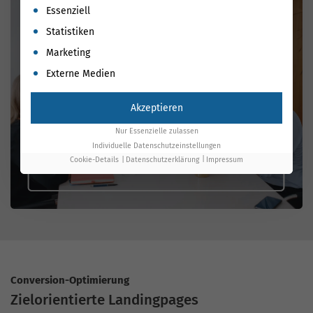
Es folgt eine Liste der Service-Gruppen, für die eine Einwil
Essenziell
Statistiken
Marketing
Externe Medien
Akzeptieren
Nur Essenzielle zulassen
Individuelle Datenschutzeinstellungen
Cookie-Details
Datenschutzerklärung
Impressum
Conversion-Optimierung
Zielorientierte Landingpages