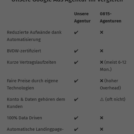
Unsere
0815-
Agentur
Agenturen
Reduzierte Aufwände dank
✔️
❌
Automatisierung
BVDW-zertifiziert
✔️
❌
Kurze Vertragslaufzeiten
✔️
❌ (meist 6-12
Mon.)
Faire Preise durch eigene
✔️
❌ (hoher
Technologien
Overhead)
Konto & Daten gehören dem
✔️
⚠️ (oft nicht)
Kunden
100% Data Driven
✔️
❌
Automatische Landingpage-
✔️
❌