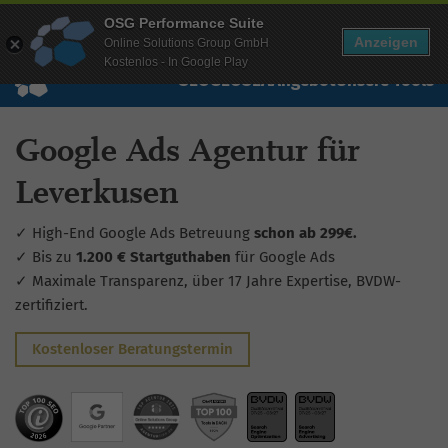
Mehr Infos zur Performance Suite
OSG Performance Suite
Wissen
Free Checks
Über uns
Login
Free Account
Anzeigen
Online Solutions Group GmbH
Kostenlos - In Google Play
SEO
GEO
SEA
Angebot
Unsere Tools
Google Ads Agentur für
Leverkusen
✓ High-End Google Ads Betreuung
schon ab 299€.
✓ Bis zu
1.200 € Startguthaben
für Google Ads
✓ Maximale Transparenz, über 17 Jahre Expertise, BVDW-
zertifiziert.
Kostenloser Beratungstermin