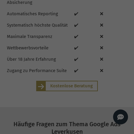
Absicherung
AI
Sales Manager
Automatisches Reporting
✔️
❌
Hallo, willkommen bei
seoagentur.de. 👋
Systematisch höchste Qualität
✔️
❌
Wie kann ich dir helfen?
Profi-SEO startet bei uns
Maximale Transparenz
✔️
❌
bereits ab 499 € pro
Monat, inkl. Content,
Backlinks, Beratung und
Wettbewerbsvorteile
✔️
❌
Performance Suite
Zugang.
Zum Angebot.
Über 18 Jahre Erfahrung
✔️
❌
Zugang zu Performance Suite
✔️
❌
Kostenlose Beratung
Häufige Fragen zum Thema Google Ads
Leverkusen