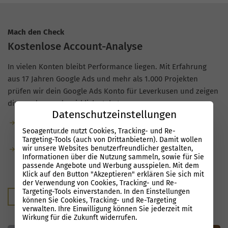
Mach den Check
Kostenlose Account-Analyse
In vielen Konten bleibt Performance liegen. Mit Erfahrung
aus 17 Jahren Google Ads und mehr als 1.000 Projekten
prüfen wir dein Google Ads Konto für Leverkusen und zeigen
dir, wo du gerade wirklich stehst.
Datenschutzeinstellungen
Kostenlose Analyse: kostenfrei und unverbindlich, ohne
Seoagentur.de nutzt Cookies, Tracking- und Re-
versteckte Bedingungen.
Targeting-Tools (auch von Drittanbietern). Damit wollen
wir unsere Websites benutzerfreundlicher gestalten,
Du bekommst konkrete Hinweise zu
Informationen über die Nutzung sammeln, sowie für Sie
Optimierungsmöglichkeiten und erkennst, welches
passende Angebote und Werbung ausspielen. Mit dem
Potenzial in deinen Kampagnen steckt.
Klick auf den Button "Akzeptieren" erklären Sie sich mit
der Verwendung von Cookies, Tracking- und Re-
Targeting-Tools einverstanden. In den Einstellungen
Kostenloser Audit
können Sie Cookies, Tracking- und Re-Targeting
verwalten. Ihre Einwilligung können Sie jederzeit mit
Wirkung für die Zukunft widerrufen.