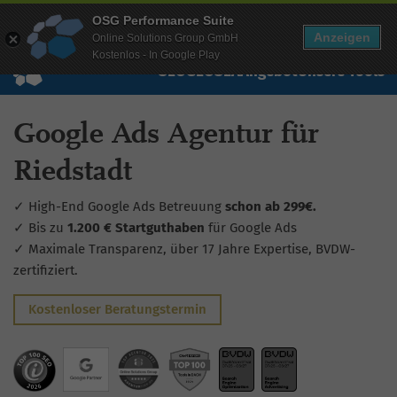
Mehr Infos zur Performance Suite
OSG Performance Suite
Wissen
Free Checks
Über uns
Login
Free Account
Anzeigen
Online Solutions Group GmbH
Kostenlos - In Google Play
SEO
GEO
SEA
Angebot
Unsere Tools
Google Ads Agentur für
Riedstadt
✓ High-End Google Ads Betreuung
schon ab 299€.
✓ Bis zu
1.200 € Startguthaben
für Google Ads
✓ Maximale Transparenz, über 17 Jahre Expertise, BVDW-
zertifiziert.
Kostenloser Beratungstermin