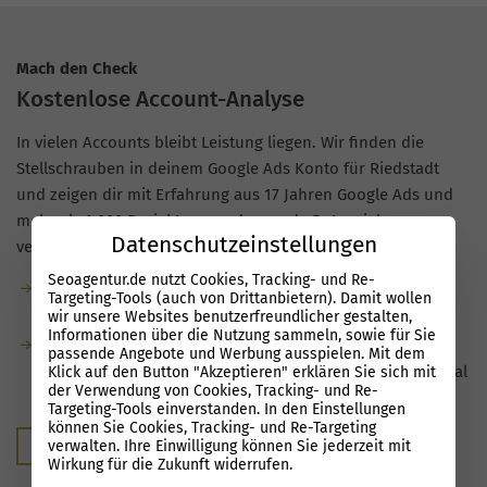
Mach den Check
Kostenlose Account-Analyse
In vielen Accounts bleibt Leistung liegen. Wir finden die
Stellschrauben in deinem Google Ads Konto für Riedstadt
und zeigen dir mit Erfahrung aus 17 Jahren Google Ads und
mehr als 1.000 Projekten, wo du gerade Potenzial
Datenschutzeinstellungen
verschenkst.
Seoagentur.de nutzt Cookies, Tracking- und Re-
Kostenlose Analyse: Wir prüfen dein Google Ads Konto
Targeting-Tools (auch von Drittanbietern). Damit wollen
kostenfrei und unverbindlich.
wir unsere Websites benutzerfreundlicher gestalten,
Informationen über die Nutzung sammeln, sowie für Sie
Du bekommst konkrete Hinweise zu
passende Angebote und Werbung ausspielen. Mit dem
Optimierungsmöglichkeiten und siehst, welches Potenzial
Klick auf den Button "Akzeptieren" erklären Sie sich mit
der Verwendung von Cookies, Tracking- und Re-
in Struktur, Keywords und Anzeigen steckt.
Targeting-Tools einverstanden. In den Einstellungen
können Sie Cookies, Tracking- und Re-Targeting
Kostenloser Audit
verwalten. Ihre Einwilligung können Sie jederzeit mit
Wirkung für die Zukunft widerrufen.