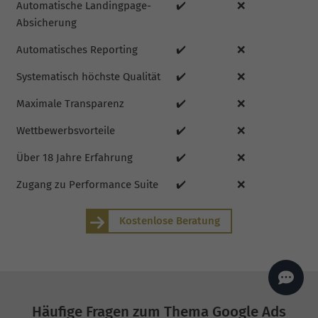
Automatische Landingpage-
✔️
❌
AI
Sales Manager
Absicherung
Hallo, willkommen bei
seoagentur.de. 👋
Automatisches Reporting
✔️
❌
Wie kann ich dir helfen?
Systematisch höchste Qualität
✔️
❌
Profi-SEO startet bei uns
bereits ab 499 € pro
Monat, inkl. Content,
Maximale Transparenz
✔️
❌
Backlinks, Beratung und
Performance Suite
Zugang.
Zum Angebot.
Wettbewerbsvorteile
✔️
❌
Über 18 Jahre Erfahrung
✔️
❌
Zugang zu Performance Suite
✔️
❌
Kostenlose Beratung
Häufige Fragen zum Thema Google Ads