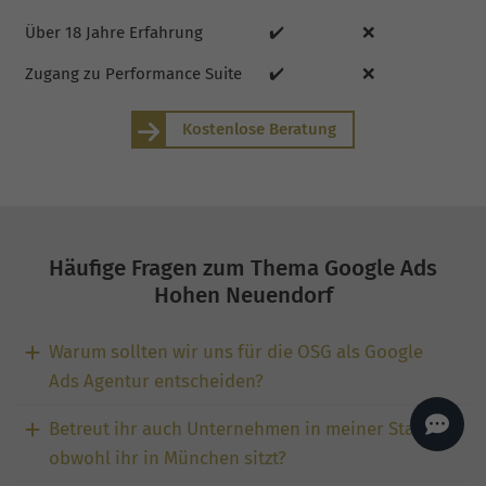
AI
Sales Manager
Über 18 Jahre Erfahrung
✔️
❌
Hallo, willkommen bei
seoagentur.de. 👋
Zugang zu Performance Suite
✔️
❌
Wie kann ich dir helfen?
Kostenlose Beratung
Profi-SEO startet bei uns
bereits ab 499 € pro
Monat, inkl. Content,
Backlinks, Beratung und
Performance Suite
Zugang.
Zum Angebot.
Häufige Fragen zum Thema Google Ads
Hohen Neuendorf
Warum sollten wir uns für die OSG als Google
Ads Agentur entscheiden?
Betreut ihr auch Unternehmen in meiner Stadt,
obwohl ihr in München sitzt?