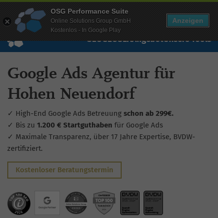
Mehr Infos zur Performance Suite
OSG Performance Suite
Wissen
Free Checks
Über uns
Login
Free Account
Anzeigen
Online Solutions Group GmbH
Kostenlos - In Google Play
SEO
GEO
SEA
Angebot
Unsere Tools
Google Ads Agentur für
Hohen Neuendorf
✓ High-End Google Ads Betreuung
schon ab 299€.
✓ Bis zu
1.200 € Startguthaben
für Google Ads
✓ Maximale Transparenz, über 17 Jahre Expertise, BVDW-
zertifiziert.
Kostenloser Beratungstermin