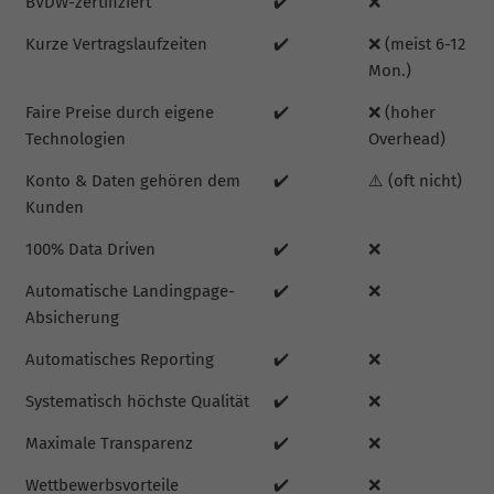
BVDW-zertifiziert
✔️
❌
Kurze Vertragslaufzeiten
✔️
❌ (meist 6-12
Mon.)
Faire Preise durch eigene
✔️
❌ (hoher
Technologien
Overhead)
Konto & Daten gehören dem
✔️
⚠️ (oft nicht)
Kunden
100% Data Driven
✔️
❌
Automatische Landingpage-
✔️
❌
Absicherung
Automatisches Reporting
✔️
❌
Systematisch höchste Qualität
✔️
❌
Maximale Transparenz
✔️
❌
Wettbewerbsvorteile
✔️
❌