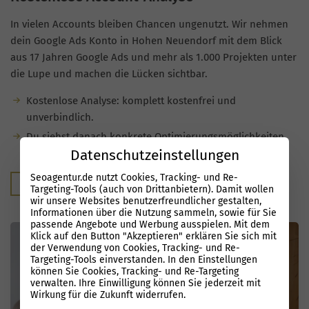
In vielen Accounts bleiben Chancen ungenutzt. Wir nehmen
dein Google Ads Konto in Hohen Neuendorf mit dem Blick
aus 17 Jahren Google Ads und mehr als 1.000 Projekten unter
die Lupe und machen die Lücken sichtbar.
Kostenlose Analyse: komplett kostenfrei und
unverbindlich.
Du siehst danach konkrete Optimierungsmöglichkeiten
Datenschutzeinstellungen
und welches Potenzial in deinen Kampagnen steckt.
Seoagentur.de nutzt Cookies, Tracking- und Re-
Kostenloser Audit
Targeting-Tools (auch von Drittanbietern). Damit wollen
wir unsere Websites benutzerfreundlicher gestalten,
Informationen über die Nutzung sammeln, sowie für Sie
passende Angebote und Werbung ausspielen. Mit dem
Klick auf den Button "Akzeptieren" erklären Sie sich mit
der Verwendung von Cookies, Tracking- und Re-
Targeting-Tools einverstanden. In den Einstellungen
können Sie Cookies, Tracking- und Re-Targeting
verwalten. Ihre Einwilligung können Sie jederzeit mit
Wirkung für die Zukunft widerrufen.