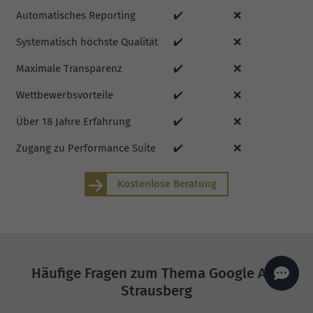
AI
Sales Manager
Automatisches Reporting
✔️
❌
Hallo, willkommen bei
Systematisch höchste Qualität
✔️
❌
seoagentur.de. 👋
Wie kann ich dir helfen?
Maximale Transparenz
✔️
❌
Profi-SEO startet bei uns
bereits ab 499 € pro
Wettbewerbsvorteile
✔️
❌
Monat, inkl. Content,
Backlinks, Beratung und
Performance Suite
Über 18 Jahre Erfahrung
✔️
❌
Zugang.
Zum Angebot.
Zugang zu Performance Suite
✔️
❌
Kostenlose Beratung
Häufige Fragen zum Thema Google Ads
Strausberg