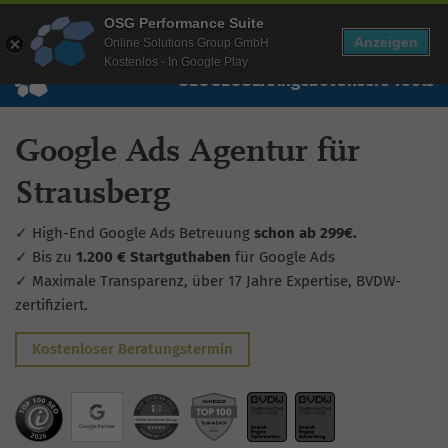
Mehr Infos zur Performance Suite
OSG Performance Suite
Wissen
Free Checks
Über uns
Login
Free Account
Anzeigen
Online Solutions Group GmbH
Kostenlos - In Google Play
SEO
GEO
SEA
Angebot
Unsere Tools
Google Ads Agentur für
Strausberg
✓ High-End Google Ads Betreuung
schon ab 299€.
✓ Bis zu
1.200 € Startguthaben
für Google Ads
✓ Maximale Transparenz, über 17 Jahre Expertise, BVDW-
zertifiziert.
Kostenloser Beratungstermin