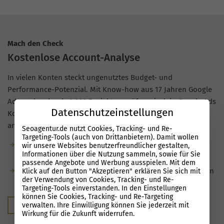
Mach den Check
Kostenlose Account-Analyse
In vielen Konten steckt ungenutztes Budget- und
Performance-Potenzial. Mit Know-how aus 17 Jahren Google
Ads und mehr als 1.000 Projekten prüfen wir dein Google Ads
Datenschutzeinstellungen
Konto für Strausberg und zeigen dir, wo sich kurzfristig
ansetzen lässt.
Seoagentur.de nutzt Cookies, Tracking- und Re-
Targeting-Tools (auch von Drittanbietern). Damit wollen
Kostenlose Analyse: kostenfrei, unverbindlich und ohne
wir unsere Websites benutzerfreundlicher gestalten,
Informationen über die Nutzung sammeln, sowie für Sie
Verkaufsdruck.
passende Angebote und Werbung ausspielen. Mit dem
Du erhältst klare Hinweise zu Optimierungsmöglichkeiten
Klick auf den Button "Akzeptieren" erklären Sie sich mit
der Verwendung von Cookies, Tracking- und Re-
und zum Potenzial deiner Kampagnen.
Targeting-Tools einverstanden. In den Einstellungen
können Sie Cookies, Tracking- und Re-Targeting
Kostenloser Audit
verwalten. Ihre Einwilligung können Sie jederzeit mit
Wirkung für die Zukunft widerrufen.