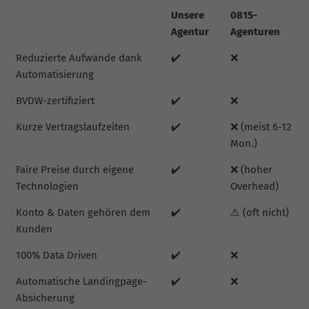
Unsere
0815-
Agentur
Agenturen
Reduzierte Aufwände dank
✔️
❌
Automatisierung
BVDW-zertifiziert
✔️
❌
Kurze Vertragslaufzeiten
✔️
❌ (meist 6-12
Mon.)
Faire Preise durch eigene
✔️
❌ (hoher
Technologien
Overhead)
Konto & Daten gehören dem
✔️
⚠️ (oft nicht)
Kunden
100% Data Driven
✔️
❌
Automatische Landingpage-
✔️
❌
Absicherung