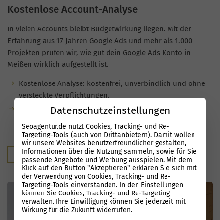
Kostenlose Account-Analyse
In vielen Accounts bleibt Budgetwirkung liegen. Mit der
Erfahrung aus 17 Jahren Google Ads und mehr als 1.000
Projekten prüfen wir, wie gut dein Google Ads Konto in
Meißen wirklich aufgestellt ist.
Kostenlose Analyse: kostenfrei, unverbindlich und ohne
versteckte Verpflichtungen.
Datenschutzeinstellungen
Du bekommst konkrete Hinweise, wo
Optimierungsmöglichkeiten stecken und welches
Seoagentur.de nutzt Cookies, Tracking- und Re-
zusätzliche Potenzial deine Kampagnen haben.
Targeting-Tools (auch von Drittanbietern). Damit wollen
wir unsere Websites benutzerfreundlicher gestalten,
Informationen über die Nutzung sammeln, sowie für Sie
Kostenloser Audit
passende Angebote und Werbung ausspielen. Mit dem
Klick auf den Button "Akzeptieren" erklären Sie sich mit
der Verwendung von Cookies, Tracking- und Re-
Targeting-Tools einverstanden. In den Einstellungen
können Sie Cookies, Tracking- und Re-Targeting
verwalten. Ihre Einwilligung können Sie jederzeit mit
Wirkung für die Zukunft widerrufen.