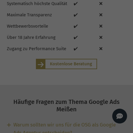
Systematisch höchste Qualität
✔️
❌
AI
Sales Manager
Maximale Transparenz
✔️
❌
Hallo, willkommen bei
seoagentur.de. 👋
Wettbewerbsvorteile
✔️
❌
Wie kann ich dir helfen?
Profi-SEO startet bei uns
Über 18 Jahre Erfahrung
✔️
❌
bereits ab 499 € pro
Monat, inkl. Content,
Backlinks, Beratung und
Zugang zu Performance Suite
✔️
❌
Performance Suite
Zugang.
Zum Angebot.
Kostenlose Beratung
Häufige Fragen zum Thema Google Ads
Meißen
Warum sollten wir uns für die OSG als Google
Ads Agentur entscheiden?