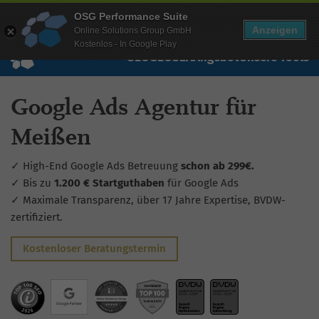
Mehr Infos zur Performance Suite
OSG Performance Suite
Wissen
Free Checks
Über uns
Login
Free Account
Anzeigen
Online Solutions Group GmbH
Kostenlos - In Google Play
SEO
GEO
SEA
Angebot
Unsere Tools
Google Ads Agentur für
Meißen
✓ High-End Google Ads Betreuung
schon ab 299€.
✓ Bis zu
1.200 € Startguthaben
für Google Ads
✓ Maximale Transparenz, über 17 Jahre Expertise, BVDW-
zertifiziert.
Kostenloser Beratungstermin