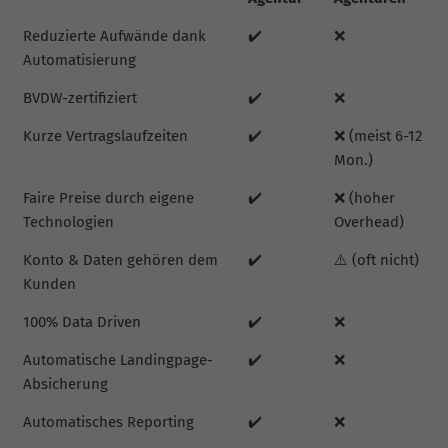
Reduzierte Aufwände dank
✔️
❌
Automatisierung
BVDW-zertifiziert
✔️
❌
Kurze Vertragslaufzeiten
✔️
❌ (meist 6-12
Mon.)
Faire Preise durch eigene
✔️
❌ (hoher
Technologien
Overhead)
Konto & Daten gehören dem
✔️
⚠️ (oft nicht)
Kunden
100% Data Driven
✔️
❌
Automatische Landingpage-
✔️
❌
Absicherung
Automatisches Reporting
✔️
❌