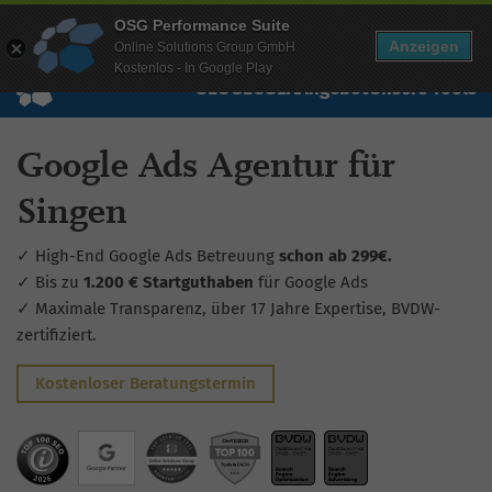
Mehr Infos zur Performance Suite
OSG Performance Suite
Wissen
Free Checks
Über uns
Login
Free Account
Anzeigen
Online Solutions Group GmbH
Kostenlos - In Google Play
SEO
GEO
SEA
Angebot
Unsere Tools
Google Ads Agentur für
Singen
✓ High-End Google Ads Betreuung
schon ab 299€.
✓ Bis zu
1.200 € Startguthaben
für Google Ads
✓ Maximale Transparenz, über 17 Jahre Expertise, BVDW-
zertifiziert.
Kostenloser Beratungstermin