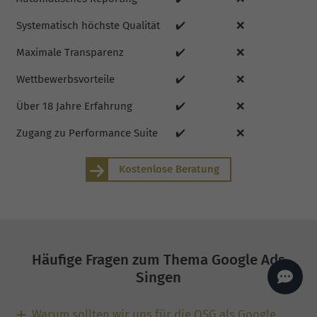
AI
Sales Manager
Systematisch höchste Qualität
✔️
❌
Hallo, willkommen bei
seoagentur.de. 👋
Maximale Transparenz
✔️
❌
Wie kann ich dir helfen?
Wettbewerbsvorteile
✔️
❌
Profi-SEO startet bei uns
bereits ab 499 € pro
Monat, inkl. Content,
Über 18 Jahre Erfahrung
✔️
❌
Backlinks, Beratung und
Performance Suite
Zugang.
Zum Angebot.
Zugang zu Performance Suite
✔️
❌
Kostenlose Beratung
Häufige Fragen zum Thema Google Ads
Singen
Warum sollten wir uns für die OSG als Google