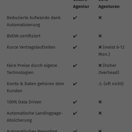
Agentur
Agenturen
Reduzierte Aufwände dank
✔️
❌
Automatisierung
BVDW-zertifiziert
✔️
❌
Kurze Vertragslaufzeiten
✔️
❌ (meist 6-12
Mon.)
Faire Preise durch eigene
✔️
❌ (hoher
Technologien
Overhead)
Konto & Daten gehören dem
✔️
⚠️ (oft nicht)
Kunden
100% Data Driven
✔️
❌
Automatische Landingpage-
✔️
❌
Absicherung
Automatisches Reporting
✔️
❌