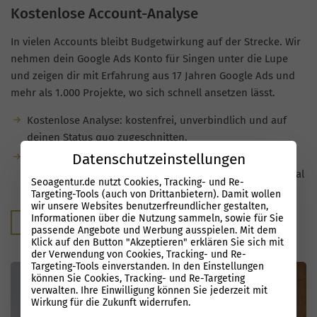
Kostenlose Account-Analyse
In vielen Accounts bleibt Budgetwirkung auf der Strecke. Wir
nehmen dein Google Ads Konto für Singen unter die Lupe
und zeigen dir mit Erfahrung aus 17 Jahren Google Ads und
mehr als 1.000 Projekte, wo sich schnell ansetzen lässt.
Kostenlose Analyse: kostenfrei, unverbindlich und auf
deinen Status quo zugeschnitten.
Datenschutzeinstellungen
Du bekommst klare Hinweise zu
Optimierungsmöglichkeiten und siehst, welches Potenzial
Seoagentur.de nutzt Cookies, Tracking- und Re-
in deinen Kampagnen steckt.
Targeting-Tools (auch von Drittanbietern). Damit wollen
wir unsere Websites benutzerfreundlicher gestalten,
Informationen über die Nutzung sammeln, sowie für Sie
Kostenloser Audit
passende Angebote und Werbung ausspielen. Mit dem
Klick auf den Button "Akzeptieren" erklären Sie sich mit
der Verwendung von Cookies, Tracking- und Re-
Targeting-Tools einverstanden. In den Einstellungen
können Sie Cookies, Tracking- und Re-Targeting
verwalten. Ihre Einwilligung können Sie jederzeit mit
Wirkung für die Zukunft widerrufen.