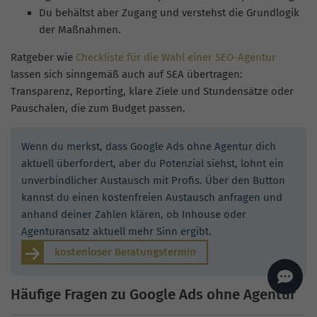
AI
Sales Manager
Du behältst aber Zugang und verstehst die Grundlogik
der Maßnahmen.
Hallo, willkommen bei
seoagentur.de. 👋
Ratgeber wie
Checkliste für die Wahl einer SEO-Agentur
Wie kann ich dir helfen?
lassen sich sinngemäß auch auf SEA übertragen:
Profi-SEO startet bei uns
Transparenz, Reporting, klare Ziele und Stundensätze oder
bereits ab 499 € pro
Monat, inkl. Content,
Pauschalen, die zum Budget passen.
Backlinks, Beratung und
Performance Suite
Zugang.
Zum Angebot.
Wenn du merkst, dass Google Ads ohne Agentur dich
aktuell überfordert, aber du Potenzial siehst, lohnt ein
unverbindlicher Austausch mit Profis. Über den Button
kannst du einen kostenfreien Austausch anfragen und
anhand deiner Zahlen klären, ob Inhouse oder
Agenturansatz aktuell mehr Sinn ergibt.
kostenloser Beratungstermin
Häufige Fragen zu Google Ads ohne Agentur