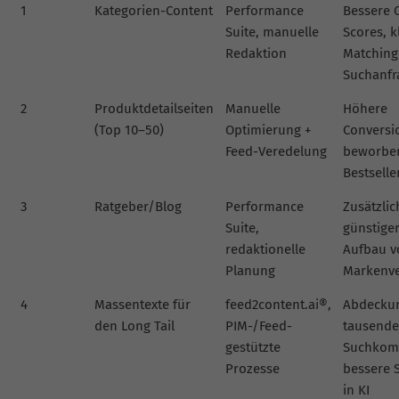
1
Kategorien-Content
Performance
Bessere Q
Suite, manuelle
Scores, k
Redaktion
Matching-
Suchanfr
2
Produktdetailseiten
Manuelle
Höhere
(Top 10–50)
Optimierung +
Conversio
Feed-Veredelung
beworbe
Bestselle
3
Ratgeber/Blog
Performance
Zusätzlic
Suite,
günstiger 
redaktionelle
Aufbau v
Planung
Markenve
4
Massentexte für
feed2content.ai®,
Abdecku
den Long Tail
PIM-/Feed-
tausende
gestützte
Suchkomb
Prozesse
bessere S
in KI