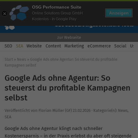
Mehr Infos zur Performance Suite
OSG Performance Suite
Wissen
Free Checks
Über uns
Login
Free Account
Anzeigen
Online Solutions Group GmbH
Kostenlos - In Google Play
SEO
GEO
SEA
Angebot
Unsere Tools
zur Webseite
SEO
SEA
Website
Content
Marketing
eCommerce
Social
Usab
Start
»
News
»
Google Ads ohne Agentur: So steuerst du profitable
Kampagnen selbst
Google Ads ohne Agentur: So
steuerst du profitable Kampagnen
selbst
Veröffentlicht von
Florian Müller (GF)
23.02.2026
·
Kategorie(n):
News
,
SEA
Google Ads ohne Agentur klingt nach schneller
Kostenersparnis – in der Praxis erlebst du aber oft steigende