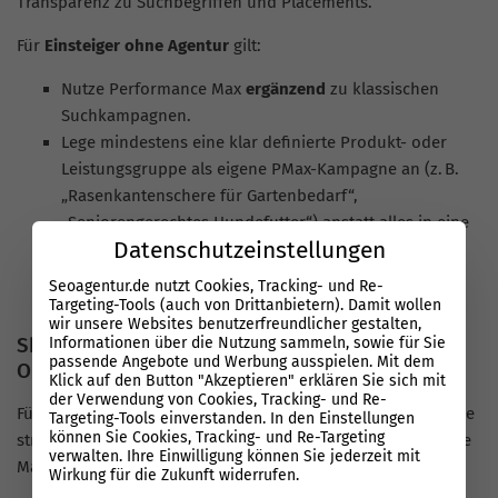
Transparenz zu Suchbegriffen und Placements.
Für
Einsteiger ohne Agentur
gilt:
Nutze Performance Max
ergänzend
zu klassischen
Suchkampagnen.
Lege mindestens eine klar definierte Produkt- oder
Leistungsgruppe als eigene PMax-Kampagne an (z. B.
„Rasenkantenschere für Gartenbedarf“,
„Seniorengerechtes Hundefutter“) anstatt alles in eine
Datenschutzeinstellungen
Kampagne zu packen.
Liefer der Kampagne ausreichend Creatives (Texte,
Seoagentur.de nutzt Cookies, Tracking- und Re-
Bilder, Videos) und saubere Produktdaten.
Targeting-Tools (auch von Drittanbietern). Damit wollen
wir unsere Websites benutzerfreundlicher gestalten,
Shopping- und Feed-Kampagnen für
Informationen über die Nutzung sammeln, sowie für Sie
passende Angebote und Werbung ausspielen. Mit dem
Onlineshops
Klick auf den Button "Akzeptieren" erklären Sie sich mit
der Verwendung von Cookies, Tracking- und Re-
Für Onlineshops bildet der Produktfeed das Herzstück. Ohne
Targeting-Tools einverstanden. In den Einstellungen
können Sie Cookies, Tracking- und Re-Targeting
strukturierte, vollständige Produktdaten bleibt Performance
verwalten. Ihre Einwilligung können Sie jederzeit mit
Max für Shopping deutlich unter Potenzial:
Wirkung für die Zukunft widerrufen.