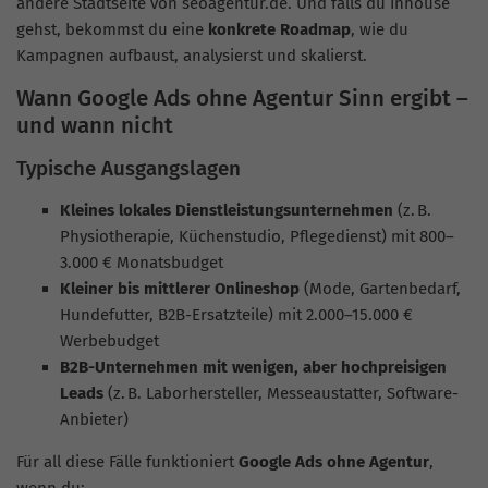
andere Stadtseite von seoagentur.de. Und falls du Inhouse
gehst, bekommst du eine
konkrete Roadmap
, wie du
Kampagnen aufbaust, analysierst und skalierst.
Wann Google Ads ohne Agentur Sinn ergibt –
und wann nicht
Typische Ausgangslagen
Kleines lokales Dienstleistungsunternehmen
(z. B.
Physiotherapie, Küchenstudio, Pflegedienst) mit 800–
3.000 € Monatsbudget
Kleiner bis mittlerer Onlineshop
(Mode, Gartenbedarf,
Hundefutter, B2B-Ersatzteile) mit 2.000–15.000 €
Werbebudget
B2B-Unternehmen mit wenigen, aber hochpreisigen
Leads
(z. B. Laborhersteller, Messeaustatter, Software-
Anbieter)
Für all diese Fälle funktioniert
Google Ads ohne Agentur
,