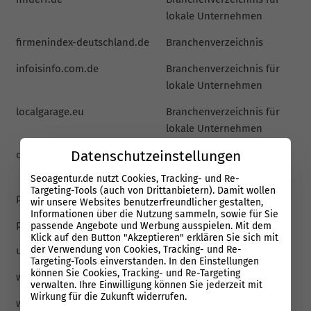
lokale Unternehmen
firmenindex-deutschland.de
Branchenverzeichnis
infoisinfo.com.de
Branchenverzeichnis für
lokale Unternehmen
localgarage.eu
Branchenverzeichnis für
lokale Unternehmen
Datenschutzeinstellungen
oeffnungszeitenbuch.de
Brachenverzeichnis mit
Fokus auf Öffnungszeiten
Seoagentur.de nutzt Cookies, Tracking- und Re-
Targeting-Tools (auch von Drittanbietern). Damit wollen
perspektive-mittelstand.de
Branchenverzeichnis
wir unsere Websites benutzerfreundlicher gestalten,
Informationen über die Nutzung sammeln, sowie für Sie
portalderwirtschaft.de
Branchenverzeichnis
passende Angebote und Werbung ausspielen. Mit dem
Klick auf den Button "Akzeptieren" erklären Sie sich mit
der Verwendung von Cookies, Tracking- und Re-
unternehmensauskunft.com
Branchenverzeichnis
Targeting-Tools einverstanden. In den Einstellungen
können Sie Cookies, Tracking- und Re-Targeting
webwiki.de
Nutzerbewertungen
verwalten. Ihre Einwilligung können Sie jederzeit mit
Wirkung für die Zukunft widerrufen.
werkenntdenbesten.de
Bewertungsplattform für