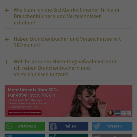
Wie kann ich die Sichtbarkeit meiner Firma in
Branchenbüchern und Verzeichnissen
erhöhen?
Haben Branchenbücher und Verzeichnisse mit
SEO zu tun?
Welche anderen Marketingmaßnahmen kann
ich neben Branchenbüchern und
Verzeichnissen nutzen?
WhatsApp
teilen
tweeten