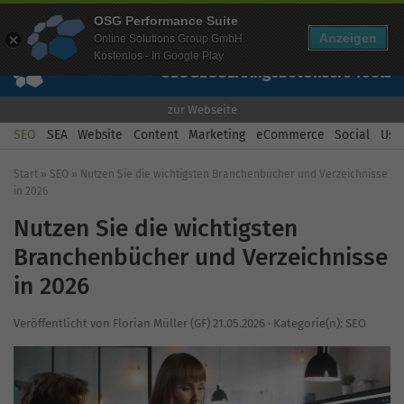
Mehr Infos zur Performance Suite
OSG Performance Suite
Wissen
Free Checks
Über uns
Login
Free Account
Anzeigen
Online Solutions Group GmbH
Kostenlos - In Google Play
SEO
GEO
SEA
Angebot
Unsere Tools
zur Webseite
SEO
SEA
Website
Content
Marketing
eCommerce
Social
Usab
Start
»
SEO
»
Nutzen Sie die wichtigsten Branchenbücher und Verzeichnisse
in 2026
Nutzen Sie die wichtigsten
Branchenbücher und Verzeichnisse
in 2026
Veröffentlicht von
Florian Müller (GF)
21.05.2026
·
Kategorie(n):
SEO