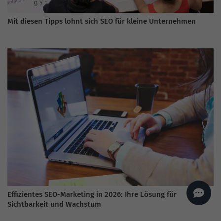
AI
Sales Manager
Mit diesen Tipps lohnt sich SEO für kleine Unternehmen
Hallo, willkommen bei
seoagentur.de. 👋
Wie kann ich dir helfen?
Profi-SEO startet bei uns
bereits ab 499 € pro
Monat, inkl. Content,
Backlinks, Beratung und
Performance Suite
Zugang.
Zum Angebot.
Effizientes SEO-Marketing in 2026: Ihre Lösung für
Sichtbarkeit und Wachstum