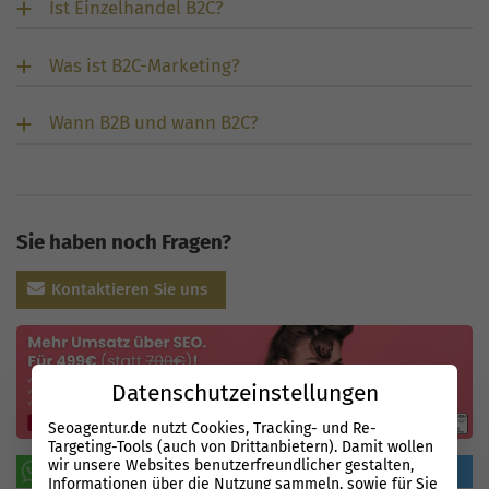
Ist Einzelhandel B2C?
Was ist B2C-Marketing?
Wann B2B und wann B2C?
Sie haben noch Fragen?
Kontaktieren Sie uns
Datenschutzeinstellungen
Seoagentur.de nutzt Cookies, Tracking- und Re-
Targeting-Tools (auch von Drittanbietern). Damit wollen
wir unsere Websites benutzerfreundlicher gestalten,
WhatsApp
teilen
tweeten
Informationen über die Nutzung sammeln, sowie für Sie