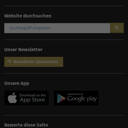
Website durchsuchen
Unser Newsletter
Newsletter abonnieren
AI
Sales Manager
Unsere App
Hallo, willkommen bei
seoagentur.de. 👋
Wie kann ich dir helfen?
Profi-SEO startet bei uns
bereits ab 499 € pro
Monat, inkl. Content,
Backlinks, Beratung und
Performance Suite
Bewerte diese Seite
Zugang.
Zum Angebot.