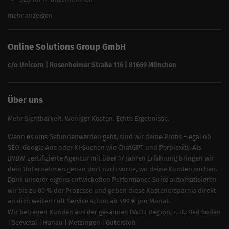
Alle Branchen
SEO für Versicherungsmakler
mehr anzeigen
SEO für Fotografen
SEO für Kfz-Services
Online Solutions Group GmbH
SEO für Reinigungsfirmen
SEO für Sicherheitsdienste
c/o Unicorn | Rosenheimer Straße 116 | 81669 München
SEO für Umzugsunternehmen
Über uns
Mehr Sichtbarkeit. Weniger Kosten. Echte Ergebnisse.
Wenn es ums Gefundenwerden geht, sind wir deine Profis – egal ob
SEO, Google Ads oder KI-Suchen wie ChatGPT und Perplexity. Als
BVDW-zertifizierte Agentur mit über 17 Jahren Erfahrung bringen wir
dein Unternehmen genau dort nach vorne, wo deine Kunden suchen.
Dank unserer eigens entwickelten Performance Suite automatisieren
wir bis zu 80 % der Prozesse und geben diese Kostenersparnis direkt
an dich weiter: Full-Service schon ab 499 € pro Monat.
Wir betreuen Kunden aus der gesamten DACH-Region, z. B.:
Bad Soden
|
Seevetal
|
Hanau
|
Metzingen
|
Gütersloh