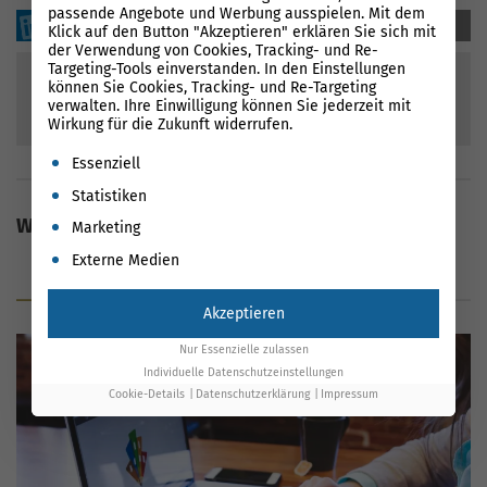
passende Angebote und Werbung ausspielen. Mit dem
sharen
sharen
mailen
Klick auf den Button "Akzeptieren" erklären Sie sich mit
der Verwendung von Cookies, Tracking- und Re-
Targeting-Tools einverstanden. In den Einstellungen
können Sie Cookies, Tracking- und Re-Targeting
verwalten. Ihre Einwilligung können Sie jederzeit mit
117
Bewertungen
Wirkung für die Zukunft widerrufen.
90
%
Es folgt eine Liste der Service-Gruppen, für die eine Einwil
Essenziell
Statistiken
Weitere Inhalte
Marketing
Externe Medien
Magazin
Lexikon
Akzeptieren
Nur Essenzielle zulassen
Individuelle Datenschutzeinstellungen
Cookie-Details
Datenschutzerklärung
Impressum