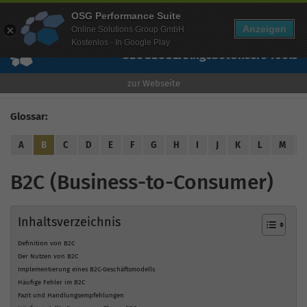
Mehr Infos zur Performance Suite
OSG Performance Suite
Wissen
Free Checks
Über uns
Login
Free Account
Anzeigen
Online Solutions Group GmbH
Kostenlos - In Google Play
SEO
GEO
SEA
Angebot
Unsere Tools
zur Webseite
Glossar:
A
B
C
D
E
F
G
H
I
J
K
L
M
B2C (Business-to-Consumer)
Inhaltsverzeichnis
Definition von B2C
Der Nutzen von B2C
Implementierung eines B2C-Geschäftsmodells
Häufige Fehler im B2C
Fazit und Handlungsempfehlungen