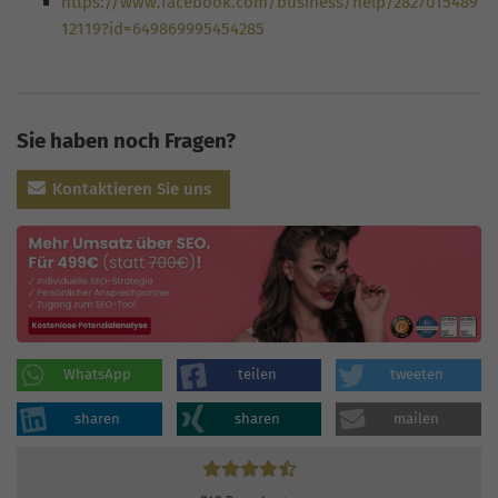
https://www.facebook.com/business/help/2827015489
12119?id=649869995454285
Sie haben noch Fragen?
Kontaktieren Sie uns
WhatsApp
teilen
tweeten
sharen
sharen
mailen