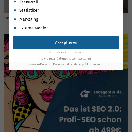
Es folgt eine Liste der Service-Gruppen, für die eine Einwil
Essenziell
Statistiken
Social SEO
Marketing
Externe Medien
Akzeptieren
Nur Essenzielle zulassen
Individuelle Datenschutzeinstellungen
Cookie-Details
Datenschutzerklärung
Impressum