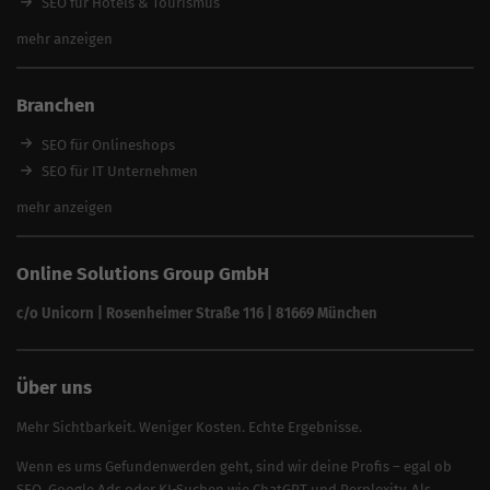
SEO für Hotels & Tourismus
SEO Optimierung
SEO für Handwerker
mehr anzeigen
SEO Angebote
SEO für Restaurants
SEO für Immobilienmakler
Branchen
SEO für Anwälte & Kanzleien
SEO für Fitness
SEO für Onlineshops
SEO für Architekten
SEO für IT Unternehmen
Alle Branchen
SEO für Versicherungsmakler
mehr anzeigen
SEO für Fotografen
SEO für Kfz-Services
Online Solutions Group GmbH
SEO für Reinigungsfirmen
SEO für Sicherheitsdienste
c/o Unicorn | Rosenheimer Straße 116 | 81669 München
SEO für Umzugsunternehmen
Über uns
Mehr Sichtbarkeit. Weniger Kosten. Echte Ergebnisse.
Wenn es ums Gefundenwerden geht, sind wir deine Profis – egal ob
SEO, Google Ads oder KI-Suchen wie ChatGPT und Perplexity. Als