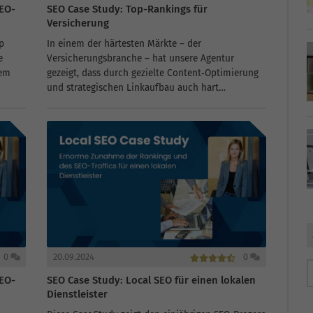
EO-
SEO Case Study: Top-Rankings für
Versicherung
p
In einem der härtesten Märkte – der
e
Versicherungsbranche – hat unsere Agentur
lem
gezeigt, dass durch gezielte Content‑Optimierung
und strategischen Linkaufbau auch hart
umkämpfte Top‑5‑Rankings erreichbar sind. Hier
erfährst du, wie wir den Traffic, die Klicks und die
Conversion‑Raten eines...
0
20.09.2024
0
EO-
SEO Case Study: Local SEO für einen lokalen
Dienstleister