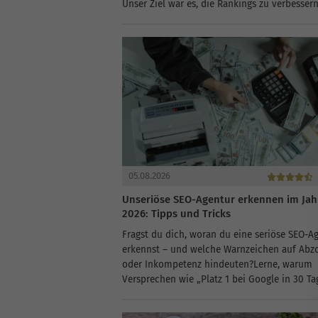
Unser Ziel war es, die Rankings zu verbessern
Sichtbarkeit zu erhöhen und den organische
Traffic zu steigern. Diese Case‑Study zeigt, w
mit gezielten...
05.08.2026
Unseriöse SEO-Agentur erkennen im Jah
2026: Tipps und Tricks
Fragst du dich, woran du eine seriöse SEO-A
erkennst – und welche Warnzeichen auf Abz
oder Inkompetenz hindeuten?Lerne, warum
Versprechen wie „Platz 1 bei Google in 30 Ta
garantiert!“ deine Alarmglocken schrillen las
sollten.Erkenne, welche Anzeichen – von...