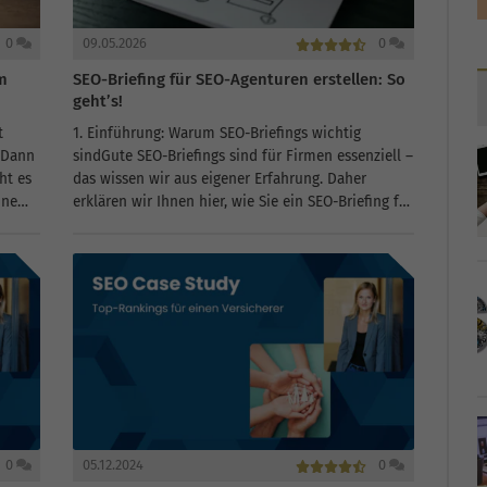
0
09.05.2026
0
m
SEO-Briefing für SEO-Agenturen erstellen: So
geht’s!
t
1. Einführung: Warum SEO-Briefings wichtig
? Dann
sindGute SEO-Briefings sind für Firmen essenziell –
ht es
das wissen wir aus eigener Erfahrung. Daher
ine
erklären wir Ihnen hier, wie Sie ein SEO-Briefing für
eine SEO-Agentur erstellen.Erstens ist es das
grundlegendste Dokument der Zusammenarbeit
zwischen...
0
05.12.2024
0