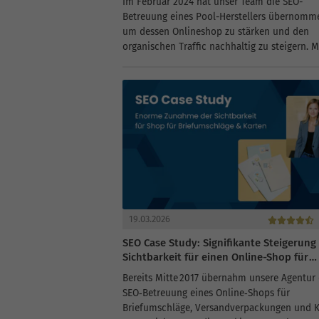
Im Februar 2024 hat unser Team die SEO-
Betreuung eines Pool-Herstellers übernomm
um dessen Onlineshop zu stärken und den
organischen Traffic nachhaltig zu steigern. M
Unterstützung der Performance Suite konnte
die Backlink‑Qualität verbessern, veraltete I
erneuern und die Probleme mit...
19.03.2026
SEO Case Study: Signifikante Steigerung
Sichtbarkeit für einen Online-Shop für
Briefumschläge und Karten
Bereits Mitte 2017 übernahm unsere Agentur 
SEO‑Betreuung eines Online‑Shops für
Briefumschläge, Versandverpackungen und K