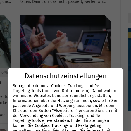
, die
Fallen. Damit dir das nicht passiert, werfen wir
n
einen genauen Blick auf typische SEO Agentur
ie wir
Fehler.Erfahre, welche klassischen
Fehlentscheidungen dich...
0
01.08.2026
0
Datenschutzeinstellungen
r
Probleme mit der SEO Agentur? So kündigen
Seoagentur.de nutzt Cookies, Tracking- und Re-
Sie Ihren Anbieter!
Targeting-Tools (auch von Drittanbietern). Damit wollen
wir unsere Websites benutzerfreundlicher gestalten,
gentur
1. Wann Sie sich von Ihrer SEO Agentur trennen
Informationen über die Nutzung sammeln, sowie für Sie
ocke
solltenÜber 80 % der Firmen sind mit ihrem SEO
passende Angebote und Werbung ausspielen. Mit dem
Anbieter unzufrieden oder haben mindestens
Klick auf den Button "Akzeptieren" erklären Sie sich mit
gen –
schon einmal schlechte Erfahrungen mit einer
der Verwendung von Cookies, Tracking- und Re-
Targeting-Tools einverstanden. In den Einstellungen
sen
SEO-Agentur gemacht.Es besteht kein Zweifel
können Sie Cookies, Tracking- und Re-Targeting
daran, dass SEO maßgeblich zur...
verwalten. Ihre Einwilligung können Sie jederzeit mit