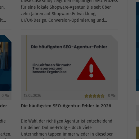
Diese Case Study zeigt den einjährigen SEO‑Prozess
en,
für eine lokale Shopware‑Agentur. Die seit über
zehn Jahren auf Shopware‑Entwicklung,
it
UI/UX‑Design, Conversion‑Optimierung und
n wir
Schnittstellen‑Integration spezialisierte Agentur
nhalte
sollte durch gezielte Maßnahmen ihre Sichtbarkeit
steigern, mehr organischen Traffic generieren und
mehr qualifizierte Leads über...
0
12.05.2026
0
 der
Die häufigsten SEO-Agentur-Fehler in 2026
die
Die Wahl der richtigen Agentur ist entscheidend
für deinen Online-Erfolg – doch viele
arten.
Unternehmen tappen immer wieder in dieselben