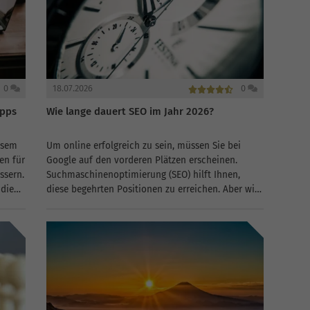
0
18.07.2026
0
ipps
Wie lange dauert SEO im Jahr 2026?
esem
Um online erfolgreich zu sein, müssen Sie bei
en für
Google auf den vorderen Plätzen erscheinen.
ssern.
Suchmaschinenoptimierung (SEO) hilft Ihnen,
 die
diese begehrten Positionen zu erreichen. Aber wie
lange dauert SEO tatsächlich? Welche Faktoren
.
beeinflussen das Ranking und wie können Sie
den...