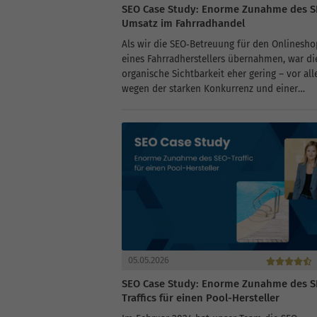
SEO Case Study: Enorme Zunahme des S
Umsatz im Fahrradhandel
Als wir die SEO‑Betreuung für den Onlinesho
eines Fahrradherstellers übernahmen, war di
organische Sichtbarkeit eher gering – vor al
wegen der starken Konkurrenz und einer
schwachen Backlink‑Struktur. Unser Ziel:
Sichtbarkeit, Umsatz und Neukunden durch
gezielte SEO‑Maßnahmen
steigern.AusgangssituationZu Beginn war...
05.05.2026
SEO Case Study: Enorme Zunahme des S
Traffics für einen Pool-Hersteller