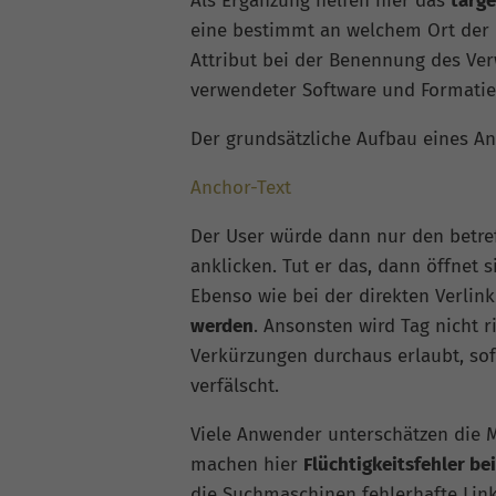
Als Ergänzung helfen hier das
targe
eine bestimmt an welchem Ort der L
Attribut bei der Benennung des Ver
verwendeter Software und Formatie
Der grundsätzliche Aufbau eines A
Anchor-Text
Der User würde dann nur den betre
anklicken. Tut er das, dann öffnet s
Ebenso wie bei der direkten Verli
werden
. Ansonsten wird Tag nicht ri
Verkürzungen durchaus erlaubt, so
verfälscht.
Viele Anwender unterschätzen die 
machen hier
Flüchtigkeitsfehler be
die Suchmaschinen fehlerhafte Lin