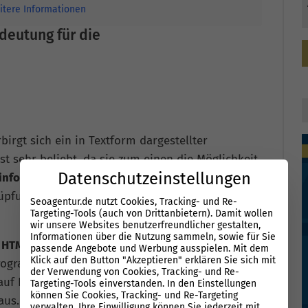
itere Informationen
deutung für die
birgt sich ein in Textform dargestellter
st sehr beliebt, da sie zum einen die Möglichkeit
Datenschutzeinstellungen
 informieren
. Auf der anderen Seite können mit
pfungen praktisch und verkürzt dargestellt
Seoagentur.de nutzt Cookies, Tracking- und Re-
Targeting-Tools (auch von Drittanbietern). Damit wollen
wir unsere Websites benutzerfreundlicher gestalten,
Informationen über die Nutzung sammeln, sowie für Sie
in HTML-Programmierungen
vor, wird aber auch
passende Angebote und Werbung ausspielen. Mit dem
Klick auf den Button "Akzeptieren" erklären Sie sich mit
rogrammiersprachen verwendet. Suchmaschinen
der Verwendung von Cookies, Tracking- und Re-
auf Backlinks und interne Verlinkungen und
Targeting-Tools einverstanden. In den Einstellungen
können Sie Cookies, Tracking- und Re-Targeting
aus.
verwalten. Ihre Einwilligung können Sie jederzeit mit