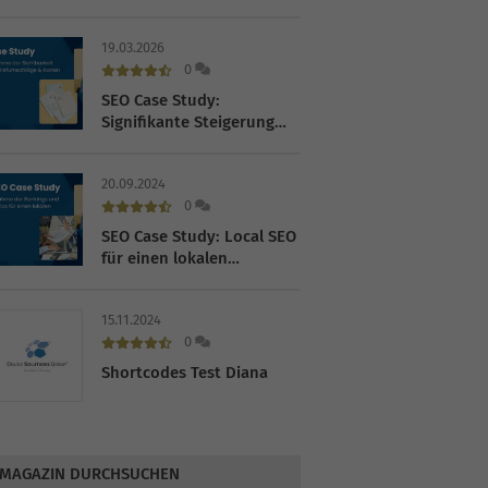
im Fahrradhandel
19.03.2026
0
SEO Case Study:
Signifikante Steigerung
der Sichtbarkeit für einen
Online-Shop für
20.09.2024
Briefumschläge und
0
Karten
SEO Case Study: Local SEO
für einen lokalen
Dienstleister
15.11.2024
0
Shortcodes Test Diana
MAGAZIN DURCHSUCHEN