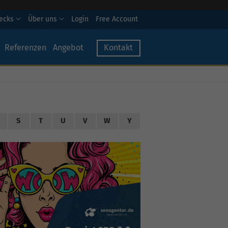
hecks
Über uns
Login
Free Account
Referenzen
Angebot
Kontakt
S
T
U
V
W
Y