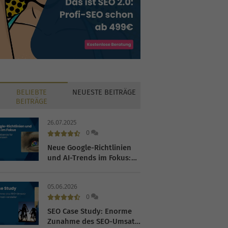
BELIEBTE
NEUESTE
BEITRÄGE
BEITRÄGE
26.07.2025
0
Neue Google-Richtlinien
und AI-Trends im Fokus:
Was Werbetreibende für
das Q4 2025 wissen
05.06.2026
müssen
0
SEO Case Study: Enorme
Zunahme des SEO-Umsatz