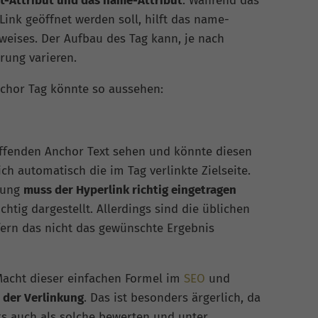
t-Attribut und das name-Attribut
. Während das
ink geöffnet werden soll, hilft das name-
weises. Der Aufbau des Tag kann, je nach
rung varieren.
nchor Tag könnte so aussehen:
ffenden Anchor Text sehen und könnte diesen
ich automatisch die im Tag verlinkte Zielseite.
nkung
muss der Hyperlink richtig eingetragen
chtig dargestellt. Allerdings sind die üblichen
fern das nicht das gewünschte Ergebnis
Macht dieser einfachen Formel im
SEO
und
i der Verlinkung
. Das ist besonders ärgerlich, da
ks auch als solche bewerten und unter