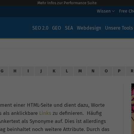
Mehr Infos zur Performance Suite
Wissen
Free C
SEO 2.0
GEO
SEA
Webdesign
Unsere Tools
G
H
I
J
K
L
M
N
O
P
R
lement einer HTML-Seite und dient dazu, Worte
s als anklickbare
Links
zu definieren. Häufig
Ankertext als Synonyme auf. Dies ist allerdings
Tag beinhaltet noch weitere Attribute. Durch das