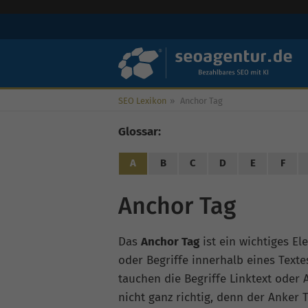
SEO Lexikon
»
Anchor Tag
Glossar:
A
B
C
D
E
F
Anchor Tag
Das
Anchor Tag
ist ein wichtiges E
oder Begriffe innerhalb eines Texte
tauchen die Begriffe Linktext oder 
nicht ganz richtig, denn der Anker 