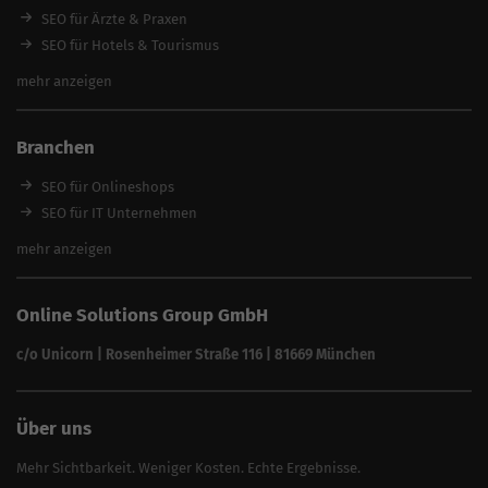
Local SEO Agentur
SEO für Ärzte & Praxen
SEO Beratung
SEO für Hotels & Tourismus
SEO Optimierung
SEO für Handwerker
mehr anzeigen
SEO Angebote
SEO für Restaurants
SEO für Immobilienmakler
Branchen
SEO für Anwälte & Kanzleien
SEO für Fitness
SEO für Onlineshops
SEO für Architekten
SEO für IT Unternehmen
Alle Branchen
SEO für Versicherungsmakler
mehr anzeigen
SEO für Fotografen
SEO für Kfz-Services
Online Solutions Group GmbH
SEO für Reinigungsfirmen
SEO für Sicherheitsdienste
c/o Unicorn | Rosenheimer Straße 116 | 81669 München
SEO für Umzugsunternehmen
Über uns
Mehr Sichtbarkeit. Weniger Kosten. Echte Ergebnisse.