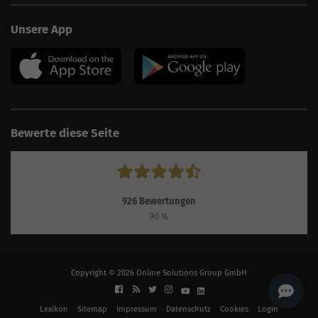
AI
Sales Manager
Unsere App
Hallo, willkommen bei
seoagentur.de. 👋
Wie kann ich dir helfen?
Profi-SEO startet bei uns
bereits ab 499 € pro
Monat, inkl. Content,
Backlinks, Beratung und
Performance Suite
Bewerte diese Seite
Zugang.
Zum Angebot.
926
Bewertungen
90
%
Copyright © 2026 Online Solutions Group GmbH
Lexikon
Sitemap
Impressum
Datenschutz
Cookies
Login