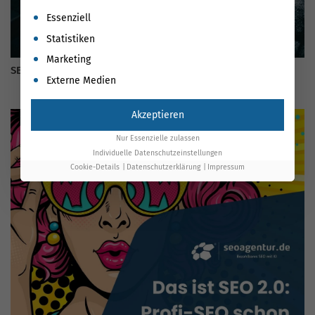
Es folgt eine Liste der Service-Gruppen, für die eine Einwil
Essenziell
Statistiken
Marketing
SEO Tipps für Fitnessstudios in 2026 🏋️
Externe Medien
Akzeptieren
Nur Essenzielle zulassen
Individuelle Datenschutzeinstellungen
Cookie-Details
Datenschutzerklärung
Impressum