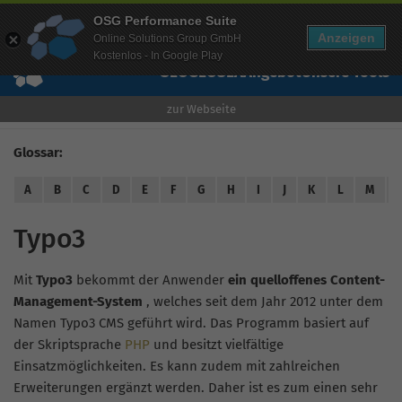
Mehr Infos zur Performance Suite
OSG Performance Suite
Wissen
Free Checks
Über uns
Login
Free Account
Anzeigen
Online Solutions Group GmbH
Kostenlos - In Google Play
SEO
GEO
SEA
Angebot
Unsere Tools
zur Webseite
Glossar:
A
B
C
D
E
F
G
H
I
J
K
L
M
Typo3
Mit
Typo3
bekommt der Anwender
ein quelloffenes Content-
Management-System
, welches seit dem Jahr 2012 unter dem
Namen Typo3 CMS geführt wird. Das Programm basiert auf
der Skriptsprache
PHP
und besitzt vielfältige
Einsatzmöglichkeiten. Es kann zudem mit zahlreichen
Erweiterungen ergänzt werden. Daher ist es zum einen sehr