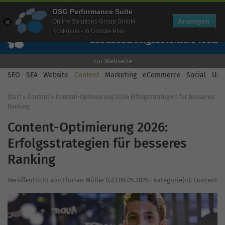
Mehr Infos zur Performance Suite
OSG Performance Suite
Wissen
Free Checks
Über uns
Login
Free Account
Anzeigen
Online Solutions Group GmbH
Kostenlos - In Google Play
SEO
GEO
SEA
Angebot
Unsere Tools
zur Webseite
SEO
SEA
Website
Content
Marketing
eCommerce
Social
Usab
Start
»
Content
»
Content-Optimierung 2026: Erfolgsstrategien für besseres
Ranking
Content-Optimierung 2026:
Erfolgsstrategien für besseres
Ranking
Veröffentlicht von
Florian Müller (GF)
09.05.2026
·
Kategorie(n):
Content