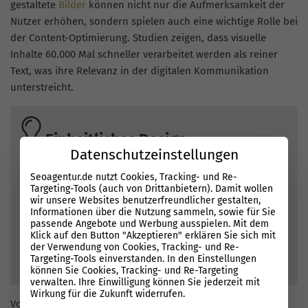
gestaltete
Bilder
können nicht nur die Aufmerksamkeit der
Nutzer erhöhen, sondern spielen auch eine wichtige Rolle bei
der Content-Optimierung. Studien zeigen, dass visuelle
Inhalte 60.000 Mal schneller verarbeitet werden als reiner
Text, was ihre Relevanz in der digitalen Kommunikation
unterstreicht.
Einheitliches Design
Datenschutzeinstellungen
Bei der Implementierung visueller Komponenten sollte
Seoagentur.de nutzt Cookies, Tracking- und Re-
stets der Markenkern im Vordergrund stehen.
Targeting-Tools (auch von Drittanbietern). Damit wollen
Einheitliche Farbpaletten und Symbole stärken die
wir unsere Websites benutzerfreundlicher gestalten,
Markenidentität und schaffen Wiedererkennungswert.
Informationen über die Nutzung sammeln, sowie für Sie
passende Angebote und Werbung ausspielen. Mit dem
Eine gut durchdachte Bildsprache spricht direkt die
Klick auf den Button "Akzeptieren" erklären Sie sich mit
Zielgruppe an und kann den emotionalen Bezug zu
der Verwendung von Cookies, Tracking- und Re-
Targeting-Tools einverstanden. In den Einstellungen
einem Produkt oder einer Dienstleistung festigen.
können Sie Cookies, Tracking- und Re-Targeting
verwalten. Ihre Einwilligung können Sie jederzeit mit
Wirkung für die Zukunft widerrufen.
Von Infografiken bis hin zu Erklärvideos – jede visuelle