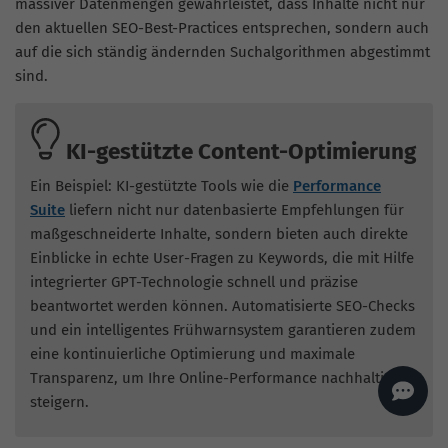
massiver Datenmengen gewährleistet, dass Inhalte nicht nur
AI
Sales Manager
den aktuellen SEO-Best-Practices entsprechen, sondern auch
auf die sich ständig ändernden Suchalgorithmen abgestimmt
Hallo, willkommen bei
seoagentur.de. 👋
sind.
Wie kann ich dir helfen?
Profi-SEO startet bei uns
bereits ab 499 € pro
Monat, inkl. Content,
KI-gestützte Content-Optimierung
Backlinks, Beratung und
Performance Suite
Zugang.
Zum Angebot.
Ein Beispiel: KI-gestützte Tools wie die
Performance
Suite
liefern nicht nur datenbasierte Empfehlungen für
maßgeschneiderte Inhalte, sondern bieten auch direkte
Einblicke in echte User-Fragen zu Keywords, die mit Hilfe
integrierter GPT-Technologie schnell und präzise
beantwortet werden können. Automatisierte SEO-Checks
und ein intelligentes Frühwarnsystem garantieren zudem
eine kontinuierliche Optimierung und maximale
Transparenz, um Ihre Online-Performance nachhaltig zu
steigern.