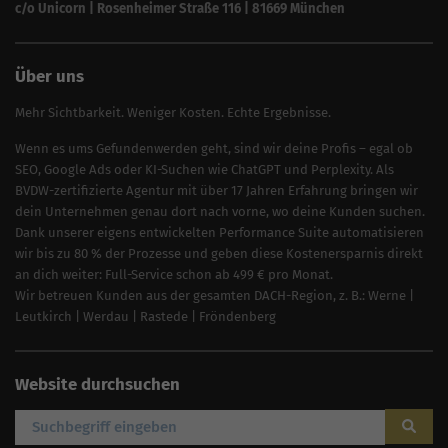
SEO für Sicherheitsdienste
c/o Unicorn | Rosenheimer Straße 116 | 81669 München
SEO für Umzugsunternehmen
Über uns
Mehr Sichtbarkeit. Weniger Kosten. Echte Ergebnisse.
Wenn es ums Gefundenwerden geht, sind wir deine Profis – egal ob
SEO, Google Ads oder KI-Suchen wie ChatGPT und Perplexity. Als
BVDW-zertifizierte Agentur mit über 17 Jahren Erfahrung bringen wir
dein Unternehmen genau dort nach vorne, wo deine Kunden suchen.
Dank unserer eigens entwickelten Performance Suite automatisieren
wir bis zu 80 % der Prozesse und geben diese Kostenersparnis direkt
an dich weiter: Full-Service schon ab 499 € pro Monat.
Wir betreuen Kunden aus der gesamten DACH-Region, z. B.:
Werne
|
Leutkirch
|
Werdau
|
Rastede
|
Fröndenberg
Website durchsuchen