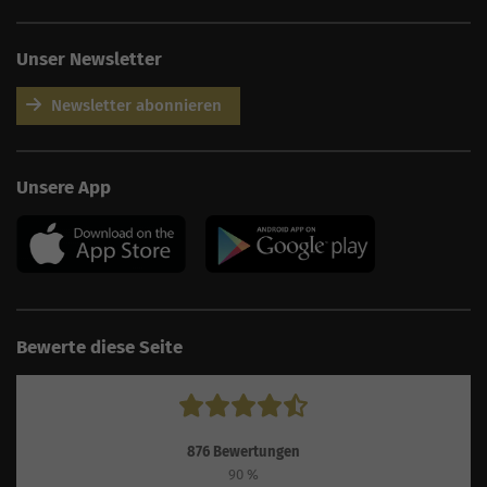
Unser Newsletter
Newsletter abonnieren
AI
Sales Manager
Unsere App
Hallo, willkommen bei
seoagentur.de. 👋
Wie kann ich dir helfen?
Profi-SEO startet bei uns
bereits ab 499 € pro
Monat, inkl. Content,
Backlinks, Beratung und
Performance Suite
Bewerte diese Seite
Zugang.
Zum Angebot.
876
Bewertungen
90
%