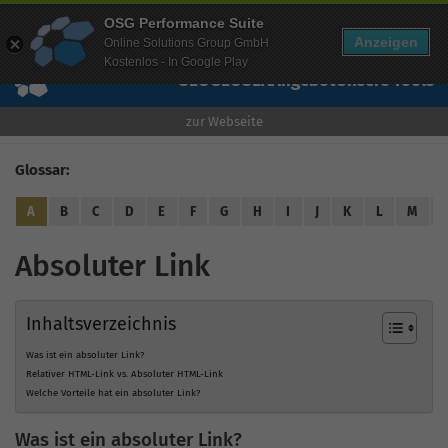
Mehr Infos zur Performance Suite
OSG Performance Suite
Wissen
Free Checks
Über uns
Login
Free Account
Anzeigen
Online Solutions Group GmbH
Kostenlos - In Google Play
SEO
GEO
SEA
Angebot
Unsere Tools
zur Webseite
Glossar:
A
B
C
D
E
F
G
H
I
J
K
L
M
Absoluter Link
Inhaltsverzeichnis
Was ist ein absoluter Link?
Relativer HTML-Link vs. Absoluter HTML-Link
Welche Vorteile hat ein absoluter Link?
Was ist ein absoluter Link?