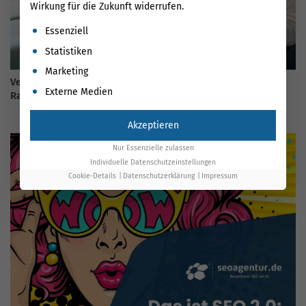
Wirkung für die Zukunft widerrufen.
Es folgt eine Liste der Service-Gruppen, für die eine Einwil
Essenziell
Statistiken
Marketing
Vermeiden Sie die häufigsten SEO-Fehler in 2026: Ein
Externe Medien
Ratgeber für Firmen
Akzeptieren
Nur Essenzielle zulassen
Individuelle Datenschutzeinstellungen
Cookie-Details
Datenschutzerklärung
Impressum