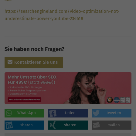
https://searchengineland.com/video-optimization-not-
underestimate-power-youtube-234618
Sie haben noch Fragen?
Kontaktieren Sie uns
WhatsApp
teilen
tweeten
sharen
sharen
mailen