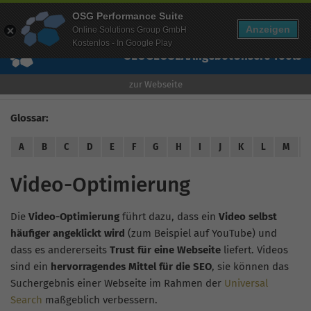
Mehr Infos zur Performance Suite
OSG Performance Suite
Wissen
Free Checks
Über uns
Login
Free Account
Anzeigen
Online Solutions Group GmbH
Kostenlos - In Google Play
SEO
GEO
SEA
Angebot
Unsere Tools
zur Webseite
Glossar:
A
B
C
D
E
F
G
H
I
J
K
L
M
Video-Optimierung
Die
Video-Optimierung
führt dazu, dass ein
Video selbst
häufiger angeklickt wird
(zum Beispiel auf YouTube) und
dass es andererseits
Trust für eine Webseite
liefert. Videos
sind ein
hervorragendes Mittel für die SEO
, sie können das
Suchergebnis einer Webseite im Rahmen der
Universal
Search
maßgeblich verbessern.