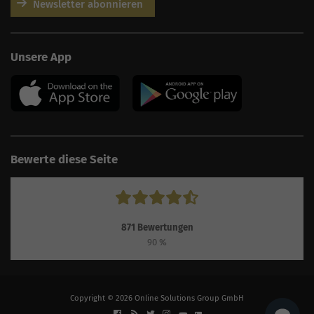
Newsletter abonnieren
AI
Sales Manager
Unsere App
Hallo, willkommen bei
seoagentur.de. 👋
Wie kann ich dir helfen?
Profi-SEO startet bei uns
bereits ab 499 € pro
Monat, inkl. Content,
Backlinks, Beratung und
Performance Suite
Bewerte diese Seite
Zugang.
Zum Angebot.
871
Bewertungen
90
%
Copyright © 2026 Online Solutions Group GmbH