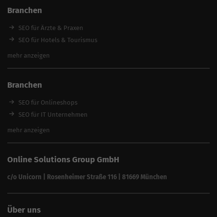
Content Erstellung Agentur
Branchen
Content Marketing Agentur
Local SEO Agentur
SEO für Ärzte & Praxen
SEO Beratung
SEO für Hotels & Tourismus
SEO Optimierung
SEO für Handwerker
mehr anzeigen
SEO Angebote
SEO für Restaurants
SEO für Immobilienmakler
Branchen
SEO für Anwälte & Kanzleien
SEO für Fitness
SEO für Onlineshops
SEO für Architekten
SEO für IT Unternehmen
Alle Branchen
SEO für Versicherungsmakler
mehr anzeigen
SEO für Fotografen
SEO für Kfz-Services
Online Solutions Group GmbH
SEO für Reinigungsfirmen
SEO für Sicherheitsdienste
c/o Unicorn | Rosenheimer Straße 116 | 81669 München
SEO für Umzugsunternehmen
Über uns