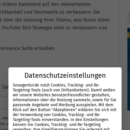
e Videos basierend auf den relevantesten
chtbarkeit und Reichweite zu verbessern. Sie
ht über die Leistung Ihrer Videos, was Ihnen dabei
 YouTube SEO-Strategie stets zu verbessern und
formance Suite erstellen:
Datenschutzeinstellungen
Seoagentur.de nutzt Cookies, Tracking- und Re-
 Sie:
Targeting-Tools (auch von Drittanbietern). Damit wollen
wir unsere Websites benutzerfreundlicher gestalten,
Informationen über die Nutzung sammeln, sowie für Sie
Analyse starten
passende Angebote und Werbung ausspielen. Mit dem
Klick auf den Button "Akzeptieren" erklären Sie sich mit
der Verwendung von Cookies, Tracking- und Re-
, dass Sie die
Datenschutzerklärung
zur Kenntnis genommen
Targeting-Tools einverstanden. In den Einstellungen
 die von Ihnen angegebenen Daten elektronisch erhoben und
können Sie Cookies, Tracking- und Re-Targeting
verwalten. Ihre Einwilligung können Sie jederzeit mit
ei nur streng zweckgebunden zur Bearbeitung des SEO-Checks