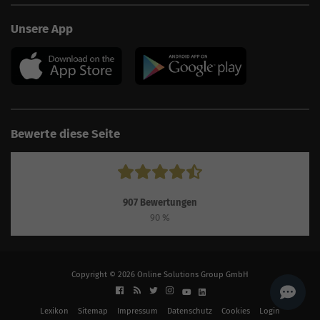
AI
Sales Manager
Unsere App
Hallo, willkommen bei
seoagentur.de. 👋
Wie kann ich dir helfen?
Profi-SEO startet bei uns
bereits ab 499 € pro
Monat, inkl. Content,
Backlinks, Beratung und
Performance Suite
Bewerte diese Seite
Zugang.
Zum Angebot.
907
Bewertungen
90
%
Copyright © 2026 Online Solutions Group GmbH
Lexikon
Sitemap
Impressum
Datenschutz
Cookies
Login