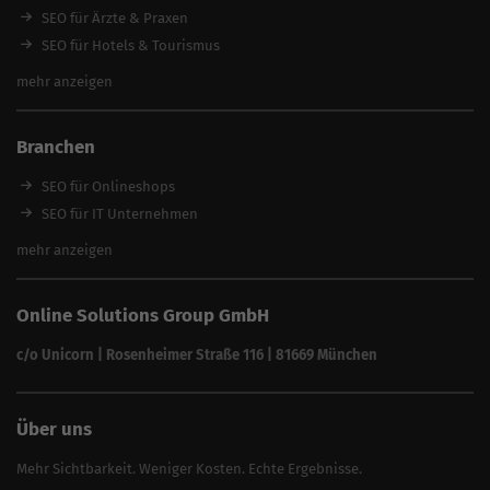
Local SEO Agentur
SEO für Ärzte & Praxen
SEO Beratung
SEO für Hotels & Tourismus
SEO Optimierung
SEO für Handwerker
mehr anzeigen
SEO Angebote
SEO für Restaurants
SEO für Immobilienmakler
Branchen
SEO für Anwälte & Kanzleien
SEO für Fitness
SEO für Onlineshops
SEO für Architekten
SEO für IT Unternehmen
Alle Branchen
SEO für Versicherungsmakler
mehr anzeigen
SEO für Fotografen
SEO für Kfz-Services
Online Solutions Group GmbH
SEO für Reinigungsfirmen
SEO für Sicherheitsdienste
c/o Unicorn | Rosenheimer Straße 116 | 81669 München
SEO für Umzugsunternehmen
Über uns
Mehr Sichtbarkeit. Weniger Kosten. Echte Ergebnisse.