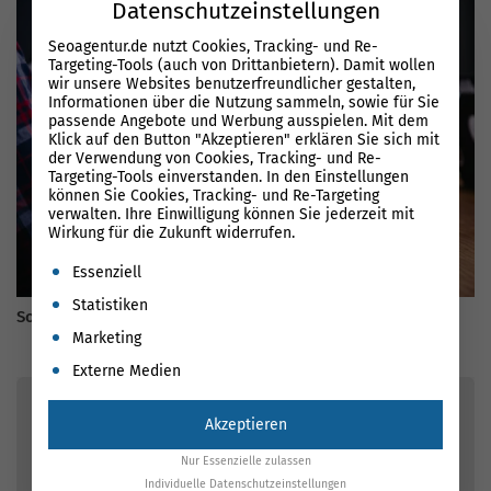
Datenschutzeinstellungen
Seoagentur.de nutzt Cookies, Tracking- und Re-
Targeting-Tools (auch von Drittanbietern). Damit wollen
wir unsere Websites benutzerfreundlicher gestalten,
Informationen über die Nutzung sammeln, sowie für Sie
passende Angebote und Werbung ausspielen. Mit dem
Klick auf den Button "Akzeptieren" erklären Sie sich mit
der Verwendung von Cookies, Tracking- und Re-
Targeting-Tools einverstanden. In den Einstellungen
können Sie Cookies, Tracking- und Re-Targeting
verwalten. Ihre Einwilligung können Sie jederzeit mit
Wirkung für die Zukunft widerrufen.
Es folgt eine Liste der Service-Gruppen, für die eine Einwil
Essenziell
Statistiken
So optimieren Sie Ihre Website im Jahr 2026 für Google
Marketing
Externe Medien
Akzeptieren
Nur Essenzielle zulassen
Individuelle Datenschutzeinstellungen