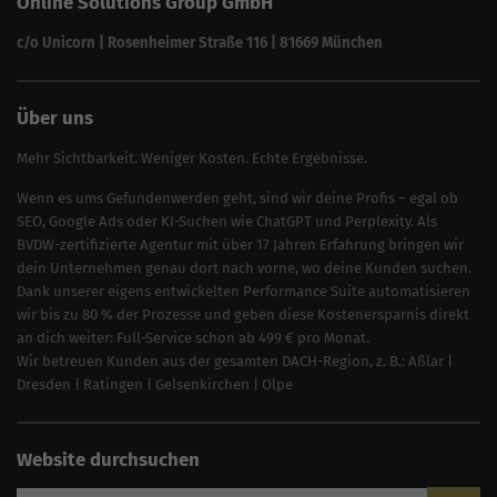
Online Solutions Group GmbH
SEO für Reinigungsfirmen
SEO für Sicherheitsdienste
c/o Unicorn | Rosenheimer Straße 116 | 81669 München
SEO für Umzugsunternehmen
Über uns
Mehr Sichtbarkeit. Weniger Kosten. Echte Ergebnisse.
Wenn es ums Gefundenwerden geht, sind wir deine Profis – egal ob
SEO, Google Ads oder KI-Suchen wie ChatGPT und Perplexity. Als
BVDW-zertifizierte Agentur mit über 17 Jahren Erfahrung bringen wir
dein Unternehmen genau dort nach vorne, wo deine Kunden suchen.
Dank unserer eigens entwickelten Performance Suite automatisieren
wir bis zu 80 % der Prozesse und geben diese Kostenersparnis direkt
an dich weiter: Full-Service schon ab 499 € pro Monat.
Wir betreuen Kunden aus der gesamten DACH-Region, z. B.:
Aßlar
|
Dresden
|
Ratingen
|
Gelsenkirchen
|
Olpe
Website durchsuchen