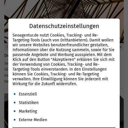
Datenschutzeinstellungen
Seoagentur.de nutzt Cookies, Tracking- und Re-
Targeting-Tools (auch von Drittanbietern). Damit wollen
wir unsere Websites benutzerfreundlicher gestalten,
07.05.2025
0
Informationen über die Nutzung sammeln, sowie für Sie
passende Angebote und Werbung ausspielen. Mit dem
Der Ultimative Guide für strukturierte Daten
Klick auf den Button "Akzeptieren" erklären Sie sich mit
Seit einigen Jahren sind strukturierte Daten unter Webmastern und
der Verwendung von Cookies, Tracking- und Re-
Targeting-Tools einverstanden. In den Einstellungen
SEOs ein zum Teil kontrovers diskutiertes Thema. Nach wie vor
können Sie Cookies, Tracking- und Re-Targeting
bestehen Meinungsverschiedenheiten darüber, was strukturierte
verwalten. Ihre Einwilligung können Sie jederzeit mit
Daten sind, wofür sie verwendet werden und wie und wann
Wirkung für die Zukunft widerrufen.
strukturierte Daten für SEO-Zwecke implementiert werden...
Es folgt eine Liste der Service-Gruppen, für die eine Einwil
Essenziell
Statistiken
Marketing
Externe Medien