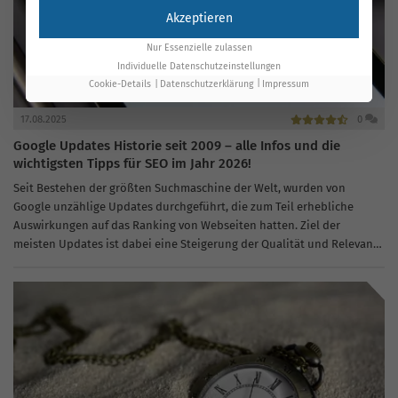
Akzeptieren
Nur Essenzielle zulassen
Individuelle Datenschutzeinstellungen
Cookie-Details
Datenschutzerklärung
Impressum
17.08.2025
0
Google Updates Historie seit 2009 – alle Infos und die
wichtigsten Tipps für SEO im Jahr 2026!
Seit Bestehen der größten Suchmaschine der Welt, wurden von
Google unzählige Updates durchgeführt, die zum Teil erhebliche
Auswirkungen auf das Ranking von Webseiten hatten. Ziel der
meisten Updates ist dabei eine Steigerung der Qualität und Relevanz
von Webseiten für...