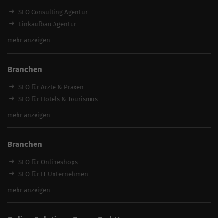
SEO Experte
SEO Consulting Agentur
SEO zum Festpreis
Linkaufbau Agentur
Keyword Datenbank
Onpage-Optimierung
mehr anzeigen
feed2content.ai
Relaunch Agentur
Content Erstellung Agentur
Branchen
Content Marketing Agentur
Local SEO Agentur
SEO für Ärzte & Praxen
SEO Beratung
SEO für Hotels & Tourismus
SEO Optimierung
SEO für Handwerker
mehr anzeigen
SEO Angebote
SEO für Restaurants
SEO für Immobilienmakler
Branchen
SEO für Anwälte & Kanzleien
SEO für Fitness
SEO für Onlineshops
SEO für Architekten
SEO für IT Unternehmen
Alle Branchen
SEO für Versicherungsmakler
mehr anzeigen
SEO für Fotografen
SEO für Kfz-Services