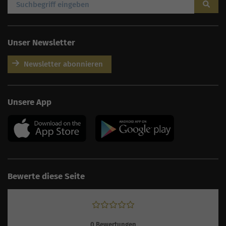
Unser Newsletter
Newsletter abonnieren
AI
Sales Manager
Unsere App
Hallo, willkommen bei
seoagentur.de. 👋
Wie kann ich dir helfen?
Profi-SEO startet bei uns
bereits ab 499 € pro
Monat, inkl. Content,
Backlinks, Beratung und
Performance Suite
Bewerte diese Seite
Zugang.
Zum Angebot.
0
Bewertungen