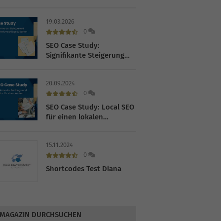
im Fahrradhandel
19.03.2026
0
SEO Case Study:
Signifikante Steigerung
der Sichtbarkeit für einen
Online-Shop für
20.09.2024
Briefumschläge und
0
Karten
SEO Case Study: Local SEO
für einen lokalen
Dienstleister
15.11.2024
0
Shortcodes Test Diana
MAGAZIN DURCHSUCHEN