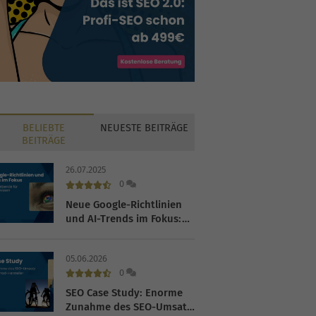
BELIEBTE
NEUESTE
BEITRÄGE
BEITRÄGE
26.07.2025
0
Neue Google-Richtlinien
und AI-Trends im Fokus:
Was Werbetreibende für
das Q4 2025 wissen
05.06.2026
müssen
0
SEO Case Study: Enorme
Zunahme des SEO-Umsatz