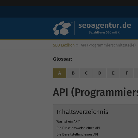
SEO Lexikon
»
API (Programmierschnittstelle)
Glossar:
A
B
C
D
E
F
API (Programmiers
Inhaltsverzeichnis
Was ist ein API?
Die Funktionsweise eines API
Die Bereitstellung eines API