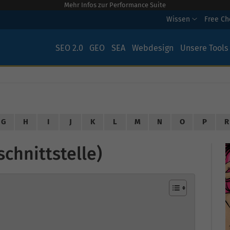
Mehr Infos zur Performance Suite
Wissen
Free C
SEO 2.0
GEO
SEA
Webdesign
Unsere Tools
G
H
I
J
K
L
M
N
O
P
R
chnittstelle)