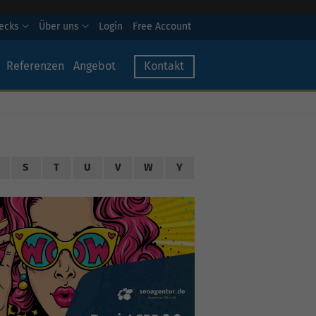
hecks
Über uns
Login
Free Account
Referenzen
Angebot
Kontakt
S
T
U
V
W
Y