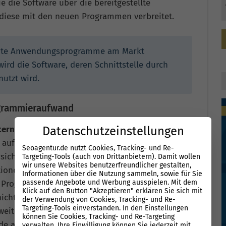
 die Software über die bereitgestellte
 diese mit den neuen Programmen verbreitet.
ante Anwendungsprogramme am Markt
wird die Software, deren Schnittstelle durch
utzt wird.
ogrammieraufwand
Datenschutzeinstellungen
tern
nützlich sein. Es erspart häufig
auf diese Weise Kosten. Die Software des
Seoagentur.de nutzt Cookies, Tracking- und Re-
ichtlicher, da sich bereits vorhandene Systeme
Targeting-Tools (auch von Drittanbietern). Damit wollen
wir unsere Websites benutzerfreundlicher gestalten,
tionen für jedes Produkt neu zu schreiben. Mit
Informationen über die Nutzung sammeln, sowie für Sie
passende Angebote und Werbung ausspielen. Mit dem
 Programmierschnittstelle ist ein Update des
Klick auf den Button "Akzeptieren" erklären Sie sich mit
nicht für jedes System einzeln umgesetzt werden,
der Verwendung von Cookies, Tracking- und Re-
Targeting-Tools einverstanden. In den Einstellungen
weiterzuentwickeln. Durch die Nutzung der
können Sie Cookies, Tracking- und Re-Targeting
ode auch
für die anderen Systeme direkt
verwalten. Ihre Einwilligung können Sie jederzeit mit