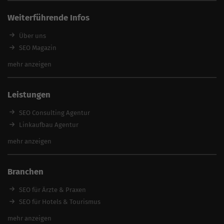
Weiterführende Infos
Über uns
SEO Magazin
SEO-Pakete
mehr anzeigen
Beste SEO Agentur finden
SEO mit Garantie
Leistungen
SEO günstig
SEO Experte
SEO Consulting Agentur
SEO zum Festpreis
Linkaufbau Agentur
Keyword Datenbank
Onpage-Optimierung
mehr anzeigen
feed2content.ai
Relaunch Agentur
Content Erstellung Agentur
Branchen
Content Marketing Agentur
Local SEO Agentur
SEO für Ärzte & Praxen
SEO Beratung
SEO für Hotels & Tourismus
SEO Optimierung
SEO für Handwerker
mehr anzeigen
SEO Angebote