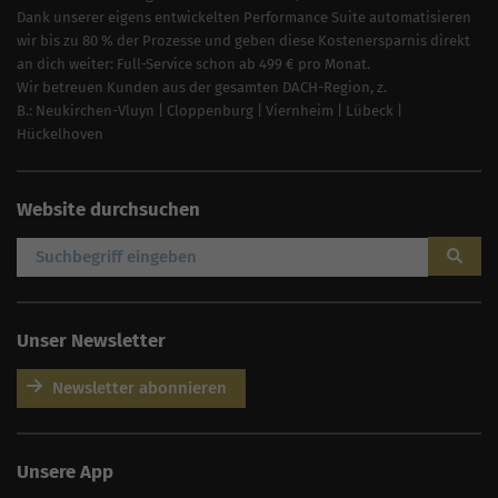
Dank unserer eigens entwickelten Performance Suite automatisieren
wir bis zu 80 % der Prozesse und geben diese Kostenersparnis direkt
an dich weiter: Full-Service schon ab 499 € pro Monat.
Wir betreuen Kunden aus der gesamten DACH-Region, z.
B.:
Neukirchen-Vluyn
|
Cloppenburg
|
Viernheim
|
Lübeck
|
Hückelhoven
Website durchsuchen
Unser Newsletter
Newsletter abonnieren
AI
Sales Manager
Unsere App