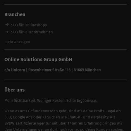
SEO für Restaurants
SEO für Immobilienmakler
Branchen
SEO für Anwälte & Kanzleien
SEO für Fitness
SEO für Onlineshops
SEO für Architekten
SEO für IT Unternehmen
Alle Branchen
SEO für Versicherungsmakler
mehr anzeigen
SEO für Fotografen
SEO für Kfz-Services
Online Solutions Group GmbH
SEO für Reinigungsfirmen
SEO für Sicherheitsdienste
c/o Unicorn | Rosenheimer Straße 116 | 81669 München
SEO für Umzugsunternehmen
Über uns
Mehr Sichtbarkeit. Weniger Kosten. Echte Ergebnisse.
Wenn es ums Gefundenwerden geht, sind wir deine Profis – egal ob
SEO, Google Ads oder KI-Suchen wie ChatGPT und Perplexity. Als
BVDW-zertifizierte Agentur mit über 17 Jahren Erfahrung bringen wir
dein Unternehmen genau dort nach vorne, wo deine Kunden suchen.