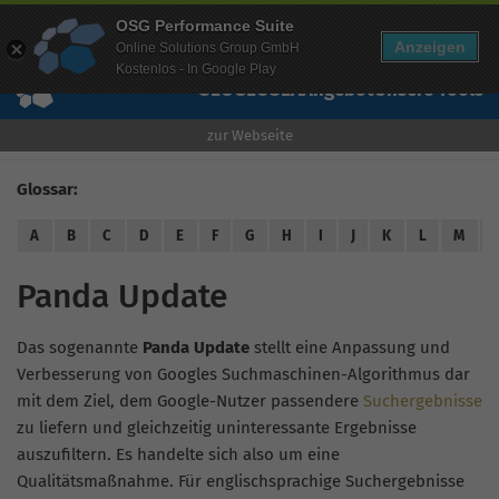
Mehr Infos zur Performance Suite
OSG Performance Suite
Wissen
Free Checks
Über uns
Login
Free Account
Anzeigen
Online Solutions Group GmbH
Kostenlos - In Google Play
SEO
GEO
SEA
Angebot
Unsere Tools
zur Webseite
Glossar:
A
B
C
D
E
F
G
H
I
J
K
L
M
Panda Update
Das sogenannte
Panda Update
stellt eine Anpassung und
Verbesserung von Googles Suchmaschinen-Algorithmus dar
mit dem Ziel, dem Google-Nutzer passendere
Suchergebnisse
zu liefern und gleichzeitig uninteressante Ergebnisse
auszufiltern. Es handelte sich also um eine
Qualitätsmaßnahme. Für englischsprachige Suchergebnisse