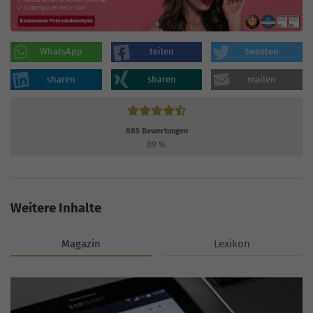
WhatsApp
teilen
tweeten
sharen
sharen
mailen
885
Bewertungen
89
%
Weitere Inhalte
Magazin
Lexikon