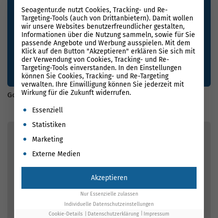
Seoagentur.de nutzt Cookies, Tracking- und Re-
Targeting-Tools (auch von Drittanbietern). Damit wollen
wir unsere Websites benutzerfreundlicher gestalten,
Informationen über die Nutzung sammeln, sowie für Sie
passende Angebote und Werbung ausspielen. Mit dem
Klick auf den Button "Akzeptieren" erklären Sie sich mit
der Verwendung von Cookies, Tracking- und Re-
Targeting-Tools einverstanden. In den Einstellungen
können Sie Cookies, Tracking- und Re-Targeting
verwalten. Ihre Einwilligung können Sie jederzeit mit
Wirkung für die Zukunft widerrufen.
Google Core Update Juni 2025: Das musst DU jetzt wissen!
Es folgt eine Liste der Service-Gruppen, für die eine Einwil
Essenziell
Statistiken
Marketing
Externe Medien
Akzeptieren
Nur Essenzielle zulassen
Individuelle Datenschutzeinstellungen
Cookie-Details
Datenschutzerklärung
Impressum