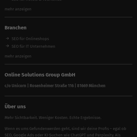
SEO Optimierung
SEO für Handwerker
mehr anzeigen
SEO Angebote
SEO für Restaurants
SEO für Immobilienmakler
Branchen
SEO für Anwälte & Kanzleien
SEO für Fitness
SEO für Onlineshops
SEO für Architekten
SEO für IT Unternehmen
Alle Branchen
SEO für Versicherungsmakler
mehr anzeigen
SEO für Fotografen
SEO für Kfz-Services
Online Solutions Group GmbH
SEO für Reinigungsfirmen
SEO für Sicherheitsdienste
c/o Unicorn | Rosenheimer Straße 116 | 81669 München
SEO für Umzugsunternehmen
Über uns
Mehr Sichtbarkeit. Weniger Kosten. Echte Ergebnisse.
Wenn es ums Gefundenwerden geht, sind wir deine Profis – egal ob
SEO, Google Ads oder KI-Suchen wie ChatGPT und Perplexity. Als